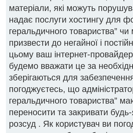
матеріали, які можуть порушува
надає послуги хостингу для ф
геральдичного товариства” чи 
призвести до негайної і постій
цьому ваш інтернет-провайдер
будемо вважати це за необхідн
зберігаються для забезпечення
погоджуєтесь, що адміністрато
геральдичного товариства” ма
переносити та закривати будь-я
розсуд . Як користувач ви пог