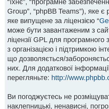
“їхнє”, “програмне забезпечен
Group”, “phpBB Teams”), яке є
яке випущене за ліцензією “
Ge
може бути завантаженим з са
ліцензії GPL для програмного 
з організацією і підтримкою інт
що дозволяється/забороняється
них. Для додаткової інформаці
перегляньте:
http://www.phpbb.
Ви погоджуєтесь не розміщуват
наклепницькі, ненависні, погро