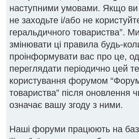
наступними умовами. Якщо ви 
не заходьте і/або не користуй
геральдичного товариства”. М
змінювати ці правила будь-коли
проінформувати вас про це, од
переглядати періодично цей те
користування форумом “Форум
товариства” після оновлення 
означає вашу згоду з ними.
Наші форуми працюють на базі 