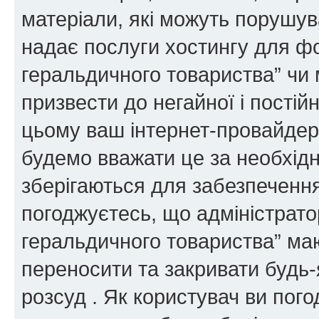
матеріали, які можуть порушува
надає послуги хостингу для ф
геральдичного товариства” чи 
призвести до негайної і постій
цьому ваш інтернет-провайдер
будемо вважати це за необхідн
зберігаються для забезпечення
погоджуєтесь, що адміністрато
геральдичного товариства” ма
переносити та закривати будь-я
розсуд . Як користувач ви пог