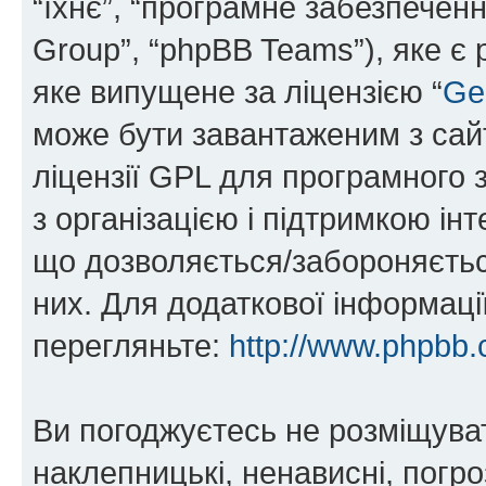
“їхнє”, “програмне забезпечен
Group”, “phpBB Teams”), яке є
яке випущене за ліцензією “
Ge
може бути завантаженим з са
ліцензії GPL для програмного 
з організацією і підтримкою інт
що дозволяється/забороняється
них. Для додаткової інформаці
перегляньте:
http://www.phpbb.
Ви погоджуєтесь не розміщуват
наклепницькі, ненависні, погро