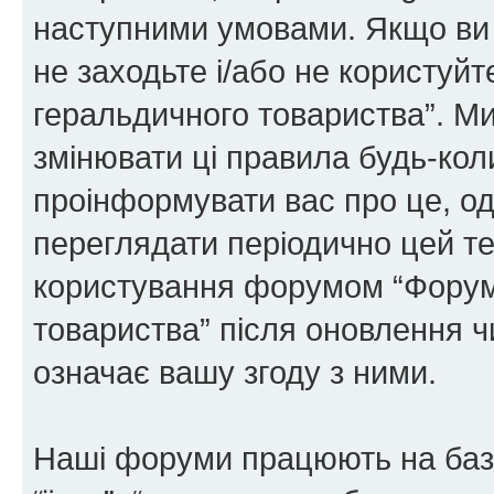
наступними умовами. Якщо ви 
не заходьте і/або не користуй
геральдичного товариства”. М
змінювати ці правила будь-коли
проінформувати вас про це, од
переглядати періодично цей те
користування форумом “Форум
товариства” після оновлення 
означає вашу згоду з ними.
Наші форуми працюють на базі 