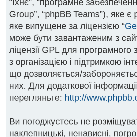
“їхнє”, “програмне забезпечен
Group”, “phpBB Teams”), яке є
яке випущене за ліцензією “
Ge
може бути завантаженим з са
ліцензії GPL для програмного 
з організацією і підтримкою інт
що дозволяється/забороняється
них. Для додаткової інформаці
перегляньте:
http://www.phpbb.
Ви погоджуєтесь не розміщуват
наклепницькі, ненависні, погро