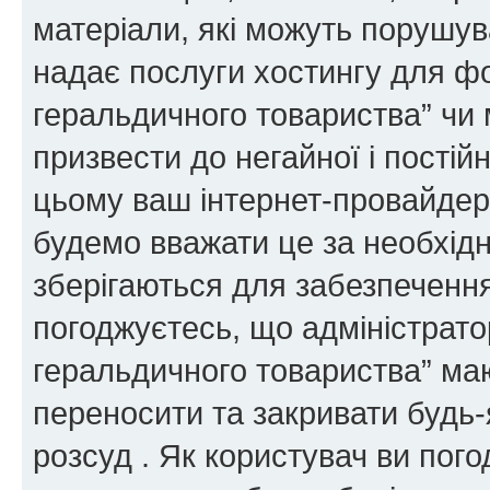
матеріали, які можуть порушува
надає послуги хостингу для ф
геральдичного товариства” чи 
призвести до негайної і постій
цьому ваш інтернет-провайдер
будемо вважати це за необхідн
зберігаються для забезпечення
погоджуєтесь, що адміністрато
геральдичного товариства” ма
переносити та закривати будь-я
розсуд . Як користувач ви пог