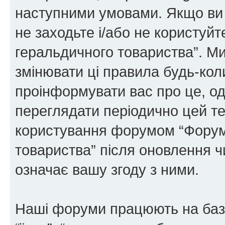
наступними умовами. Якщо ви 
не заходьте і/або не користуй
геральдичного товариства”. М
змінювати ці правила будь-коли
проінформувати вас про це, од
переглядати періодично цей те
користування форумом “Форум
товариства” після оновлення 
означає вашу згоду з ними.
Наші форуми працюють на базі 