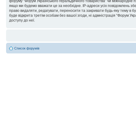
форуму “Форум Українського геральдичного товариства” чи міжнародне пра
якщо ми будемо вважати це за необхідне. IP-адреси усіх повідомлень зб
право видаляти, редагувати, переносити та закривати будь-яку тему в бу
буде відкрита третім особам без вашої згоди, ні адмністрація “Форум Укра
доступу до неї.
Список форумів