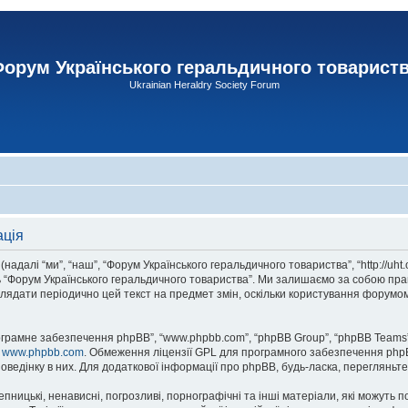
орум Українського геральдичного товарист
Ukrainian Heraldry Society Forum
ація
адалі “ми”, “наш”, “Форум Українського геральдичного товариства”, “http://uht
сь “Форум Українського геральдичного товариства”. Ми залишаємо за собою прав
лядати періодично цей текст на предмет змін, оскільки користування форумом
рограмне забезпечення phpBB”, “www.phpbb.com”, “phpBB Group”, “phpBB Teams”
у
www.phpbb.com
. Обмеження ліцензії GPL для програмного забезпечення phpBB 
оведінку в них. Для додаткової інформації про phpBB, будь-ласка, перегляньт
пницькі, ненависні, погрозливі, порнографічні та інші матеріали, які можуть п