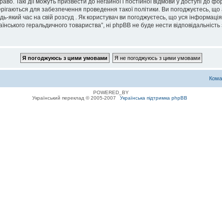
во. Такі дії можуть призвести до негайної і постійної відмови у доступі до 
ерігаються для забезпечення проведення такої політики. Ви погоджуєтесь, що
дь-який час на свій розсуд . Як користувач ви погоджуєтесь, що уся інформаці
їнського геральдичного товариства”, ні phpBB не буде нести відповідальність з
Кома
POWERED_BY
Український переклад © 2005-2007
Українська підтримка phpBB