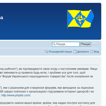
ва
Розширений пошук
Допомога
Вхід
.org.ua/forum”), ви підтверджуєте свою згоду з наступними умовами. Якщо
о змінювати ці правила будь-коли, і зробимо усе для того, щоб
 “Форум Українського геральдичного товариства” після оновлення чи
), яке є рішенням для створення форумів, яке випущене за ліцензією
суворо пов'язані з організацією і підтримкою інтернет-дискусій і не
е:
http://www.phpbb.com/
.
орушувати закони вашої країни, країни, яка надає послуги хостингу для