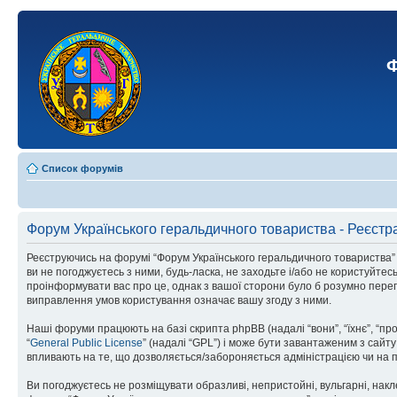
Ф
Список форумів
Форум Українського геральдичного товариства - Реєстр
Реєструючись на форумі “Форум Українського геральдичного товариства” (н
ви не погоджуєтесь з ними, будь-ласка, не заходьте і/або не користуйте
проінформувати вас про це, однак з вашої сторони було б розумно перег
виправлення умов користування означає вашу згоду з ними.
Наші форуми працюють на базі скрипта phpBB (надалі “вони”, “їхнє”, “п
“
General Public License
” (надалі “GPL”) і може бути завантаженим з сайт
впливають на те, що дозволяється/забороняється адміністрацією чи на п
Ви погоджуєтесь не розміщувати образливі, непристойні, вульгарні, накле