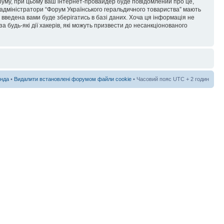
форуму, при цьому ваш інтернет-провайдер буде повідомлений про це,
 адміністратори “Форум Українського геральдичного товариства” мають
я введена вами буде зберігатись в базі даних. Хоча ця інформація не
а будь-які дії хакерів, які можуть призвести до несанкціонованого
нда
•
Видалити встановлені форумом файли cookie
• Часовий пояс UTC + 2 годин