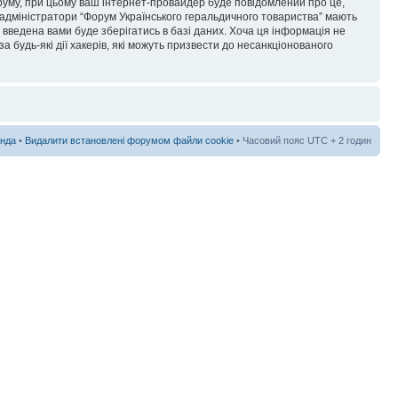
форуму, при цьому ваш інтернет-провайдер буде повідомлений про це,
 адміністратори “Форум Українського геральдичного товариства” мають
я введена вами буде зберігатись в базі даних. Хоча ця інформація не
а будь-які дії хакерів, які можуть призвести до несанкціонованого
нда
•
Видалити встановлені форумом файли cookie
• Часовий пояс UTC + 2 годин