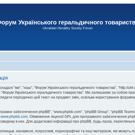
орум Українського геральдичного товарист
Ukrainian Heraldry Society Forum
ація
адалі “ми”, “наш”, “Форум Українського геральдичного товариства”, “http://uht
сь “Форум Українського геральдичного товариства”. Ми залишаємо за собою прав
лядати періодично цей текст на предмет змін, оскільки користування форумом
рограмне забезпечення phpBB”, “www.phpbb.com”, “phpBB Group”, “phpBB Teams”
у
www.phpbb.com
. Обмеження ліцензії GPL для програмного забезпечення phpBB 
оведінку в них. Для додаткової інформації про phpBB, будь-ласка, перегляньт
пницькі, ненависні, погрозливі, порнографічні та інші матеріали, які можуть п