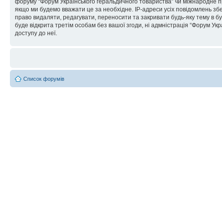
форуму “Форум Українського геральдичного товариства” чи міжнародне пра
якщо ми будемо вважати це за необхідне. IP-адреси усіх повідомлень зб
право видаляти, редагувати, переносити та закривати будь-яку тему в бу
буде відкрита третім особам без вашої згоди, ні адмністрація “Форум Укра
доступу до неї.
Список форумів