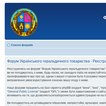
Ф
Список форумів
Форум Українського геральдичного товариства - Реєстр
Реєструючись на форумі “Форум Українського геральдичного товариства” (н
ви не погоджуєтесь з ними, будь-ласка, не заходьте і/або не користуйте
проінформувати вас про це, однак з вашої сторони було б розумно перег
виправлення умов користування означає вашу згоду з ними.
Наші форуми працюють на базі скрипта phpBB (надалі “вони”, “їхнє”, “п
“
General Public License
” (надалі “GPL”) і може бути завантаженим з сайт
впливають на те, що дозволяється/забороняється адміністрацією чи на п
Ви погоджуєтесь не розміщувати образливі, непристойні, вульгарні, накле