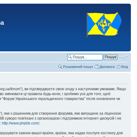
ва
Розширений пошук
Допомога
Вхід
.org.ua/forum”), ви підтверджуєте свою згоду з наступними умовами. Якщо
о змінювати ці правила будь-коли, і зробимо усе для того, щоб
 “Форум Українського геральдичного товариства” після оновлення чи
), яке є рішенням для створення форумів, яке випущене за ліцензією
суворо пов'язані з організацією і підтримкою інтернет-дискусій і не
е:
http://www.phpbb.com/
.
орушувати закони вашої країни, країни, яка надає послуги хостингу для