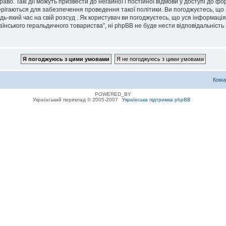
во. Такі дії можуть призвести до негайної і постійної відмови у доступі до 
ерігаються для забезпечення проведення такої політики. Ви погоджуєтесь, що
дь-який час на свій розсуд . Як користувач ви погоджуєтесь, що уся інформаці
їнського геральдичного товариства”, ні phpBB не буде нести відповідальність з
Кома
POWERED_BY
Український переклад © 2005-2007
Українська підтримка phpBB