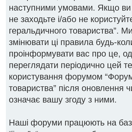
наступними умовами. Якщо ви 
не заходьте і/або не користуй
геральдичного товариства”. М
змінювати ці правила будь-коли
проінформувати вас про це, од
переглядати періодично цей те
користування форумом “Форум
товариства” після оновлення 
означає вашу згоду з ними.
Наші форуми працюють на базі 