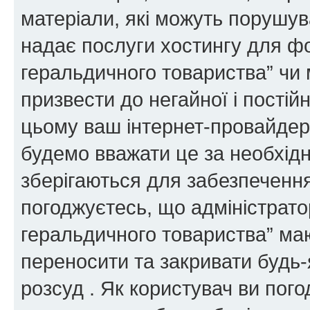
матеріали, які можуть порушува
надає послуги хостингу для ф
геральдичного товариства” чи 
призвести до негайної і постій
цьому ваш інтернет-провайдер
будемо вважати це за необхідн
зберігаються для забезпечення
погоджуєтесь, що адміністрато
геральдичного товариства” ма
переносити та закривати будь-я
розсуд . Як користувач ви пог