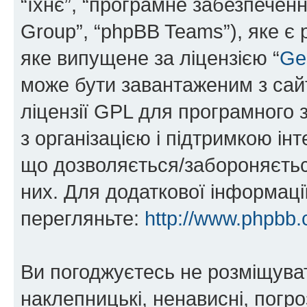
“їхнє”, “програмне забезпечен
Group”, “phpBB Teams”), яке є
яке випущене за ліцензією “
Ge
може бути завантаженим з са
ліцензії GPL для програмного 
з організацією і підтримкою інт
що дозволяється/забороняється
них. Для додаткової інформаці
перегляньте:
http://www.phpbb.
Ви погоджуєтесь не розміщуват
наклепницькі, ненависні, погро