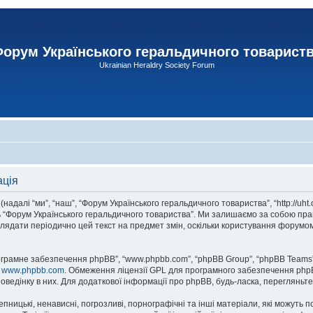
орум Українського геральдичного товарист
Ukrainian Heraldry Society Forum
ація
адалі “ми”, “наш”, “Форум Українського геральдичного товариства”, “http://uht
сь “Форум Українського геральдичного товариства”. Ми залишаємо за собою прав
лядати періодично цей текст на предмет змін, оскільки користування форумом
рограмне забезпечення phpBB”, “www.phpbb.com”, “phpBB Group”, “phpBB Teams”
у
www.phpbb.com
. Обмеження ліцензії GPL для програмного забезпечення phpBB 
оведінку в них. Для додаткової інформації про phpBB, будь-ласка, перегляньт
пницькі, ненависні, погрозливі, порнографічні та інші матеріали, які можуть п