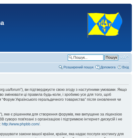
ва
Розширений пошук
Допомога
Вхід
.org.ua/forum”), ви підтверджуєте свою згоду з наступними умовами. Якщо
о змінювати ці правила будь-коли, і зробимо усе для того, щоб
 “Форум Українського геральдичного товариства” після оновлення чи
), яке є рішенням для створення форумів, яке випущене за ліцензією
суворо пов'язані з організацією і підтримкою інтернет-дискусій і не
е:
http://www.phpbb.com/
.
орушувати закони вашої країни, країни, яка надає послуги хостингу для