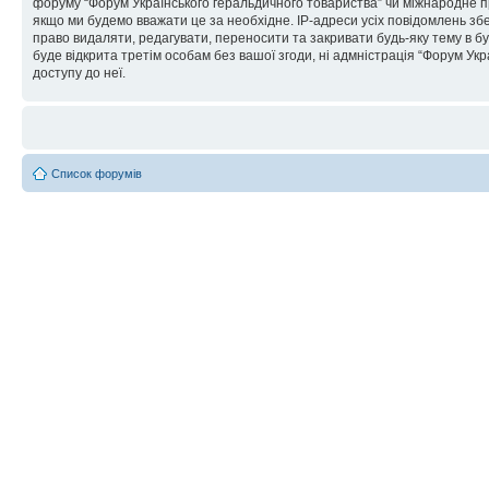
форуму “Форум Українського геральдичного товариства” чи міжнародне пра
якщо ми будемо вважати це за необхідне. IP-адреси усіх повідомлень зб
право видаляти, редагувати, переносити та закривати будь-яку тему в бу
буде відкрита третім особам без вашої згоди, ні адмністрація “Форум Укра
доступу до неї.
Список форумів