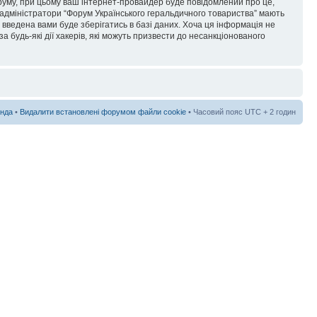
форуму, при цьому ваш інтернет-провайдер буде повідомлений про це,
 адміністратори “Форум Українського геральдичного товариства” мають
я введена вами буде зберігатись в базі даних. Хоча ця інформація не
а будь-які дії хакерів, які можуть призвести до несанкціонованого
нда
•
Видалити встановлені форумом файли cookie
• Часовий пояс UTC + 2 годин