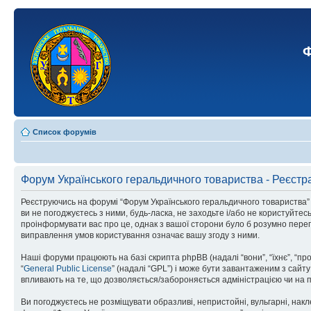
Ф
Список форумів
Форум Українського геральдичного товариства - Реєстр
Реєструючись на форумі “Форум Українського геральдичного товариства” (н
ви не погоджуєтесь з ними, будь-ласка, не заходьте і/або не користуйте
проінформувати вас про це, однак з вашої сторони було б розумно перег
виправлення умов користування означає вашу згоду з ними.
Наші форуми працюють на базі скрипта phpBB (надалі “вони”, “їхнє”, “п
“
General Public License
” (надалі “GPL”) і може бути завантаженим з сайт
впливають на те, що дозволяється/забороняється адміністрацією чи на п
Ви погоджуєтесь не розміщувати образливі, непристойні, вульгарні, накле