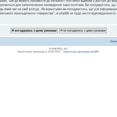
во. Такі дії можуть призвести до негайної і постійної відмови у доступі до 
ерігаються для забезпечення проведення такої політики. Ви погоджуєтесь, що
дь-який час на свій розсуд . Як користувач ви погоджуєтесь, що уся інформаці
їнського геральдичного товариства”, ні phpBB не буде нести відповідальність з
Кома
POWERED_BY
Український переклад © 2005-2007
Українська підтримка phpBB