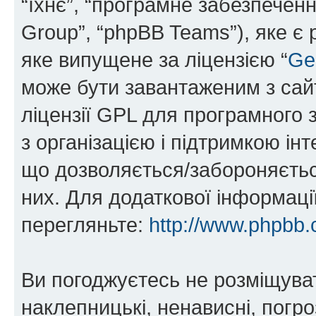
“їхнє”, “програмне забезпечен
Group”, “phpBB Teams”), яке є
яке випущене за ліцензією “
Ge
може бути завантаженим з са
ліцензії GPL для програмного 
з організацією і підтримкою інт
що дозволяється/забороняється
них. Для додаткової інформаці
перегляньте:
http://www.phpbb.
Ви погоджуєтесь не розміщуват
наклепницькі, ненависні, погро