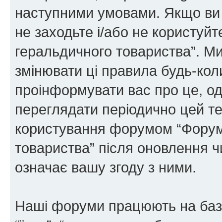
наступними умовами. Якщо ви 
не заходьте і/або не користуй
геральдичного товариства”. М
змінювати ці правила будь-коли
проінформувати вас про це, од
переглядати періодично цей те
користування форумом “Форум
товариства” після оновлення 
означає вашу згоду з ними.
Наші форуми працюють на базі 