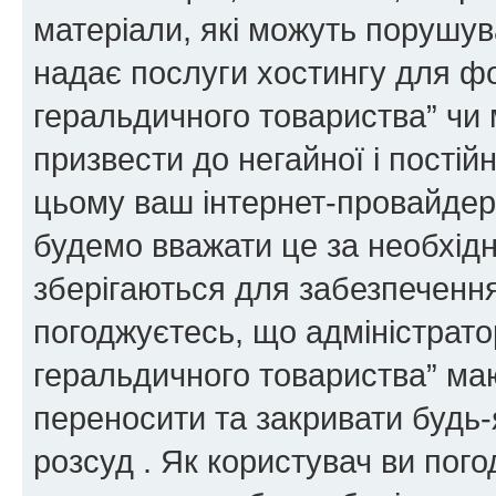
матеріали, які можуть порушува
надає послуги хостингу для ф
геральдичного товариства” чи 
призвести до негайної і постій
цьому ваш інтернет-провайдер
будемо вважати це за необхідн
зберігаються для забезпечення
погоджуєтесь, що адміністрато
геральдичного товариства” ма
переносити та закривати будь-я
розсуд . Як користувач ви пог