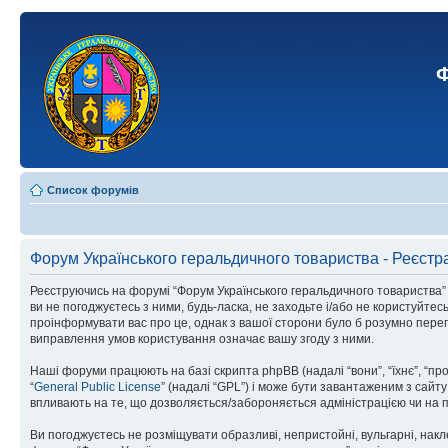
Ф
Список форумів
Форум Українського геральдичного товариства - Реєстр
Реєструючись на форумі “Форум Українського геральдичного товариства” (н
ви не погоджуєтесь з ними, будь-ласка, не заходьте і/або не користуйте
проінформувати вас про це, однак з вашої сторони було б розумно перег
виправлення умов користування означає вашу згоду з ними.
Наші форуми працюють на базі скрипта phpBB (надалі “вони”, “їхнє”, “п
“
General Public License
” (надалі “GPL”) і може бути завантаженим з сайт
впливають на те, що дозволяється/забороняється адміністрацією чи на п
Ви погоджуєтесь не розміщувати образливі, непристойні, вульгарні, накле