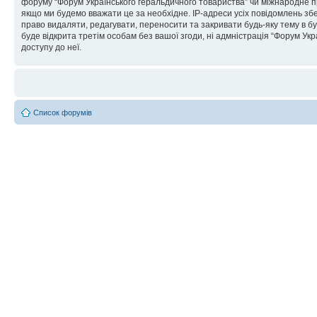
форуму “Форум Українського геральдичного товариства” чи міжнародне пра
якщо ми будемо вважати це за необхідне. IP-адреси усіх повідомлень зб
право видаляти, редагувати, переносити та закривати будь-яку тему в бу
буде відкрита третім особам без вашої згоди, ні адмністрація “Форум Укра
доступу до неї.
Список форумів