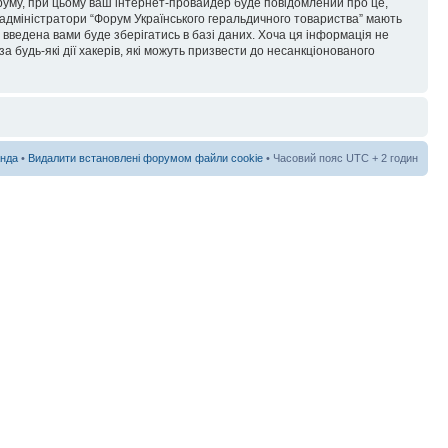
форуму, при цьому ваш інтернет-провайдер буде повідомлений про це,
 адміністратори “Форум Українського геральдичного товариства” мають
я введена вами буде зберігатись в базі даних. Хоча ця інформація не
а будь-які дії хакерів, які можуть призвести до несанкціонованого
нда
•
Видалити встановлені форумом файли cookie
• Часовий пояс UTC + 2 годин