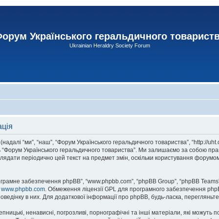
орум Українського геральдичного товарист
Ukrainian Heraldry Society Forum
ація
адалі “ми”, “наш”, “Форум Українського геральдичного товариства”, “http://uht
сь “Форум Українського геральдичного товариства”. Ми залишаємо за собою прав
лядати періодично цей текст на предмет змін, оскільки користування форумом
рограмне забезпечення phpBB”, “www.phpbb.com”, “phpBB Group”, “phpBB Teams”
у
www.phpbb.com
. Обмеження ліцензії GPL для програмного забезпечення phpBB 
оведінку в них. Для додаткової інформації про phpBB, будь-ласка, перегляньт
пницькі, ненависні, погрозливі, порнографічні та інші матеріали, які можуть п