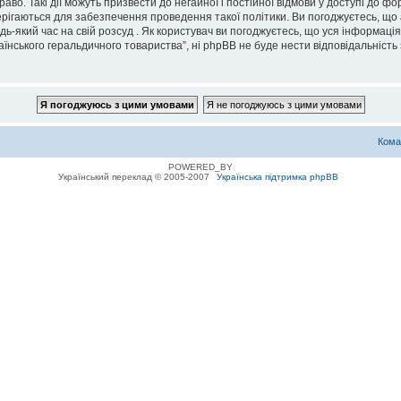
во. Такі дії можуть призвести до негайної і постійної відмови у доступі до 
ерігаються для забезпечення проведення такої політики. Ви погоджуєтесь, що
дь-який час на свій розсуд . Як користувач ви погоджуєтесь, що уся інформаці
їнського геральдичного товариства”, ні phpBB не буде нести відповідальність з
Кома
POWERED_BY
Український переклад © 2005-2007
Українська підтримка phpBB