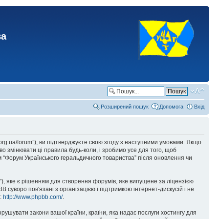
ва
Розширений пошук
Допомога
Вхід
.org.ua/forum”), ви підтверджуєте свою згоду з наступними умовами. Якщо
о змінювати ці правила будь-коли, і зробимо усе для того, щоб
 “Форум Українського геральдичного товариства” після оновлення чи
), яке є рішенням для створення форумів, яке випущене за ліцензією
суворо пов'язані з організацією і підтримкою інтернет-дискусій і не
е:
http://www.phpbb.com/
.
орушувати закони вашої країни, країни, яка надає послуги хостингу для