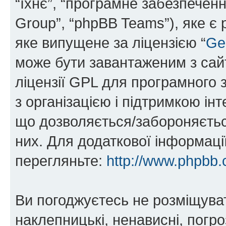
“їхнє”, “програмне забезпечен
Group”, “phpBB Teams”), яке є
яке випущене за ліцензією “
Ge
може бути завантаженим з са
ліцензії GPL для програмного 
з організацією і підтримкою інт
що дозволяється/забороняється
них. Для додаткової інформаці
перегляньте:
http://www.phpbb.
Ви погоджуєтесь не розміщуват
наклепницькі, ненависні, погро