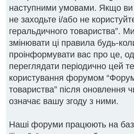
наступними умовами. Якщо ви 
не заходьте і/або не користуй
геральдичного товариства”. М
змінювати ці правила будь-коли
проінформувати вас про це, од
переглядати періодично цей те
користування форумом “Форум
товариства” після оновлення 
означає вашу згоду з ними.
Наші форуми працюють на базі 