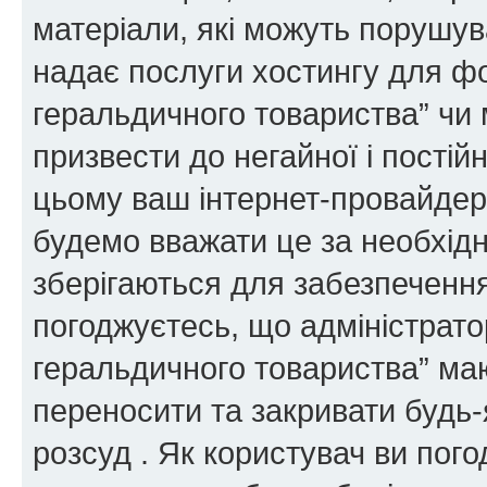
матеріали, які можуть порушува
надає послуги хостингу для ф
геральдичного товариства” чи 
призвести до негайної і постій
цьому ваш інтернет-провайдер
будемо вважати це за необхідн
зберігаються для забезпечення
погоджуєтесь, що адміністрато
геральдичного товариства” ма
переносити та закривати будь-я
розсуд . Як користувач ви пог