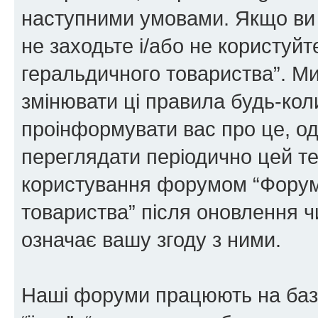
наступними умовами. Якщо ви 
не заходьте і/або не користуй
геральдичного товариства”. М
змінювати ці правила будь-коли
проінформувати вас про це, од
переглядати періодично цей те
користування форумом “Форум
товариства” після оновлення 
означає вашу згоду з ними.
Наші форуми працюють на базі 