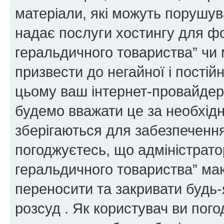
матеріали, які можуть порушува
надає послуги хостингу для ф
геральдичного товариства” чи 
призвести до негайної і постій
цьому ваш інтернет-провайдер
будемо вважати це за необхідн
зберігаються для забезпечення
погоджуєтесь, що адміністрато
геральдичного товариства” ма
переносити та закривати будь-я
розсуд . Як користувач ви пог