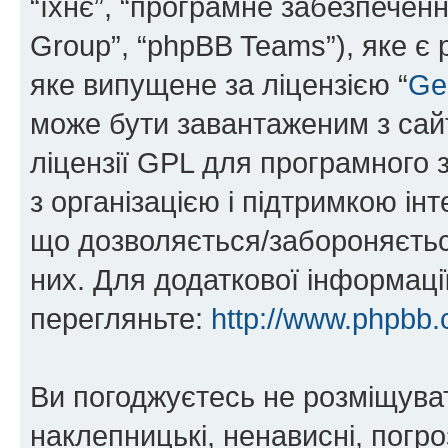
“їхнє”, “програмне забезпечен
Group”, “phpBB Teams”), яке є
яке випущене за ліцензією “
Ge
може бути завантаженим з са
ліцензії GPL для програмного 
з організацією і підтримкою інт
що дозволяється/забороняється
них. Для додаткової інформаці
перегляньте:
http://www.phpbb.
Ви погоджуєтесь не розміщуват
наклепницькі, ненависні, погро