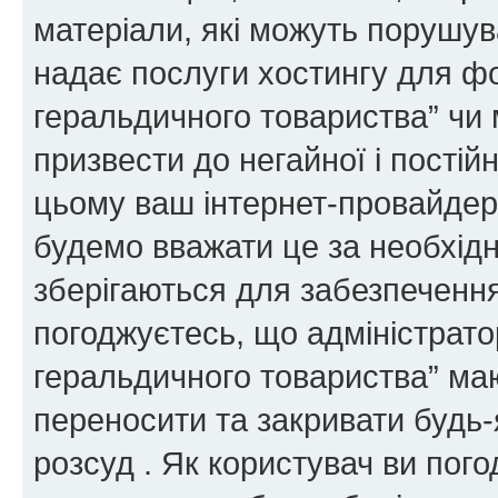
матеріали, які можуть порушува
надає послуги хостингу для ф
геральдичного товариства” чи 
призвести до негайної і постій
цьому ваш інтернет-провайдер
будемо вважати це за необхідн
зберігаються для забезпечення
погоджуєтесь, що адміністрато
геральдичного товариства” ма
переносити та закривати будь-я
розсуд . Як користувач ви пог