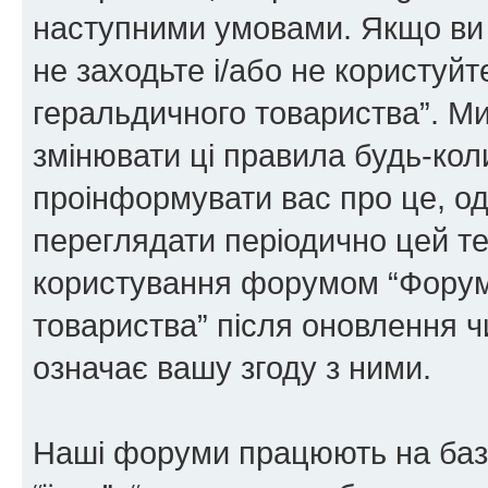
наступними умовами. Якщо ви 
не заходьте і/або не користуй
геральдичного товариства”. М
змінювати ці правила будь-коли
проінформувати вас про це, од
переглядати періодично цей те
користування форумом “Форум
товариства” після оновлення 
означає вашу згоду з ними.
Наші форуми працюють на базі 