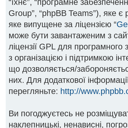
“їхнє”, “програмне забезпечен
Group”, “phpBB Teams”), яке є
яке випущене за ліцензією “
Ge
може бути завантаженим з са
ліцензії GPL для програмного 
з організацією і підтримкою інт
що дозволяється/забороняється
них. Для додаткової інформаці
перегляньте:
http://www.phpbb.
Ви погоджуєтесь не розміщуват
наклепницькі, ненависні, погро