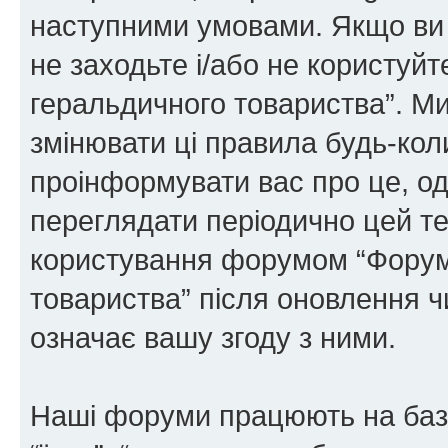
наступними умовами. Якщо ви 
не заходьте і/або не користуй
геральдичного товариства”. М
змінювати ці правила будь-коли
проінформувати вас про це, од
переглядати періодично цей те
користування форумом “Форум
товариства” після оновлення 
означає вашу згоду з ними.
Наші форуми працюють на базі 