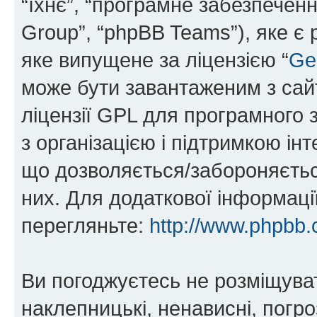
“їхнє”, “програмне забезпечен
Group”, “phpBB Teams”), яке є
яке випущене за ліцензією “
Ge
може бути завантаженим з са
ліцензії GPL для програмного 
з організацією і підтримкою інт
що дозволяється/забороняється
них. Для додаткової інформаці
перегляньте:
http://www.phpbb.
Ви погоджуєтесь не розміщуват
наклепницькі, ненависні, погро