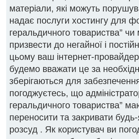
матеріали, які можуть порушува
надає послуги хостингу для ф
геральдичного товариства” чи 
призвести до негайної і постій
цьому ваш інтернет-провайдер
будемо вважати це за необхідн
зберігаються для забезпечення
погоджуєтесь, що адміністрато
геральдичного товариства” ма
переносити та закривати будь-я
розсуд . Як користувач ви пог