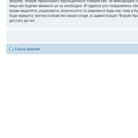
форуму “Форум Українського геральдичного товариства” чи міжнародне пра
якщо ми будемо вважати це за необхідне. IP-адреси усіх повідомлень зб
право видаляти, редагувати, переносити та закривати будь-яку тему в бу
буде відкрита третім особам без вашої згоди, ні адмністрація “Форум Укра
доступу до неї.
Список форумів