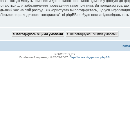
во. Такі дії можуть призвести до негайної і постійної відмови у доступі до 
ерігаються для забезпечення проведення такої політики. Ви погоджуєтесь, що
дь-який час на свій розсуд . Як користувач ви погоджуєтесь, що уся інформаці
їнського геральдичного товариства”, ні phpBB не буде нести відповідальність з
Кома
POWERED_BY
Український переклад © 2005-2007
Українська підтримка phpBB