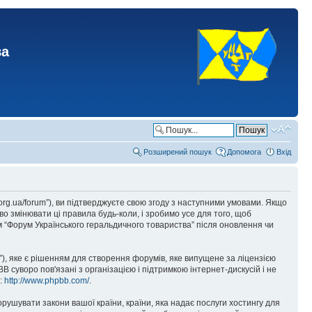
ва
Розширений пошук
Допомога
Вхід
.org.ua/forum”), ви підтверджуєте свою згоду з наступними умовами. Якщо
о змінювати ці правила будь-коли, і зробимо усе для того, щоб
 “Форум Українського геральдичного товариства” після оновлення чи
), яке є рішенням для створення форумів, яке випущене за ліцензією
суворо пов'язані з організацією і підтримкою інтернет-дискусій і не
е:
http://www.phpbb.com/
.
орушувати закони вашої країни, країни, яка надає послуги хостингу для