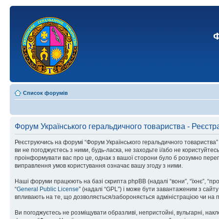
Ф
Список форумів
Форум Українського геральдичного товариства - Реєстр
Реєструючись на форумі “Форум Українського геральдичного товариства” (н
ви не погоджуєтесь з ними, будь-ласка, не заходьте і/або не користуйте
проінформувати вас про це, однак з вашої сторони було б розумно перег
виправлення умов користування означає вашу згоду з ними.
Наші форуми працюють на базі скрипта phpBB (надалі “вони”, “їхнє”, “п
“
General Public License
” (надалі “GPL”) і може бути завантаженим з сайт
впливають на те, що дозволяється/забороняється адміністрацією чи на п
Ви погоджуєтесь не розміщувати образливі, непристойні, вульгарні, накле