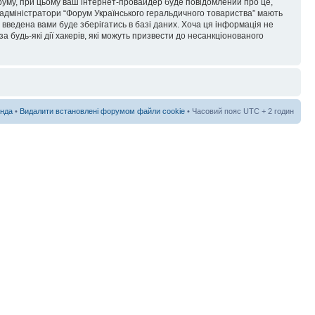
форуму, при цьому ваш інтернет-провайдер буде повідомлений про це,
 адміністратори “Форум Українського геральдичного товариства” мають
я введена вами буде зберігатись в базі даних. Хоча ця інформація не
а будь-які дії хакерів, які можуть призвести до несанкціонованого
нда
•
Видалити встановлені форумом файли cookie
• Часовий пояс UTC + 2 годин