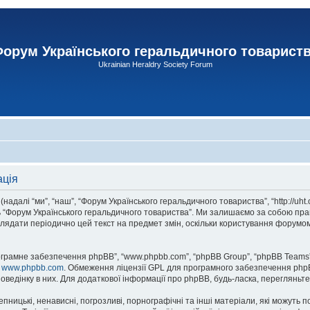
орум Українського геральдичного товарист
Ukrainian Heraldry Society Forum
ація
адалі “ми”, “наш”, “Форум Українського геральдичного товариства”, “http://uht
сь “Форум Українського геральдичного товариства”. Ми залишаємо за собою прав
лядати періодично цей текст на предмет змін, оскільки користування форумом
рограмне забезпечення phpBB”, “www.phpbb.com”, “phpBB Group”, “phpBB Teams”
у
www.phpbb.com
. Обмеження ліцензії GPL для програмного забезпечення phpBB 
оведінку в них. Для додаткової інформації про phpBB, будь-ласка, перегляньт
пницькі, ненависні, погрозливі, порнографічні та інші матеріали, які можуть п