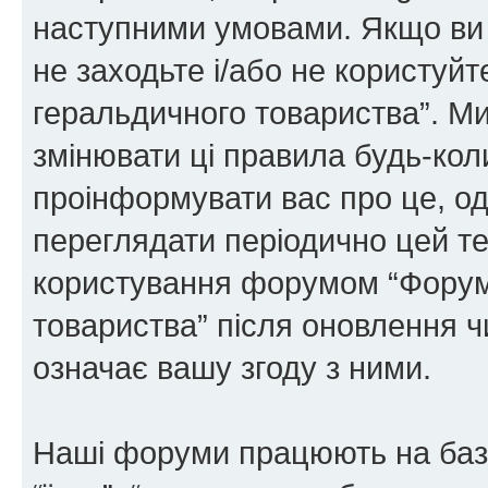
наступними умовами. Якщо ви 
не заходьте і/або не користуй
геральдичного товариства”. М
змінювати ці правила будь-коли
проінформувати вас про це, од
переглядати періодично цей те
користування форумом “Форум
товариства” після оновлення 
означає вашу згоду з ними.
Наші форуми працюють на базі 