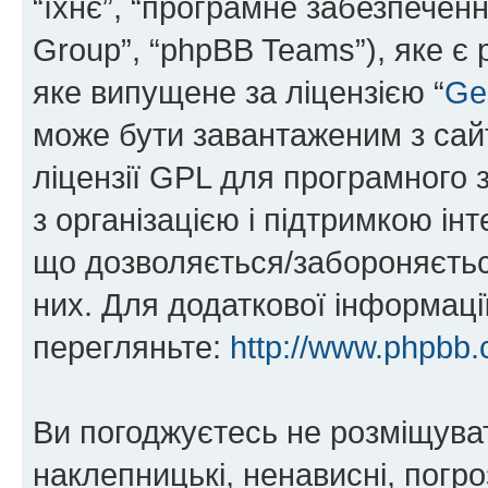
“їхнє”, “програмне забезпечен
Group”, “phpBB Teams”), яке є
яке випущене за ліцензією “
Ge
може бути завантаженим з са
ліцензії GPL для програмного 
з організацією і підтримкою інт
що дозволяється/забороняється
них. Для додаткової інформаці
перегляньте:
http://www.phpbb.
Ви погоджуєтесь не розміщуват
наклепницькі, ненависні, погро