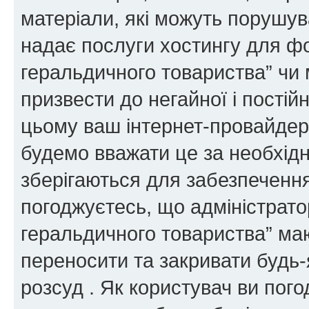
матеріали, які можуть порушува
надає послуги хостингу для ф
геральдичного товариства” чи 
призвести до негайної і постій
цьому ваш інтернет-провайдер
будемо вважати це за необхідн
зберігаються для забезпечення
погоджуєтесь, що адміністрато
геральдичного товариства” ма
переносити та закривати будь-я
розсуд . Як користувач ви пог