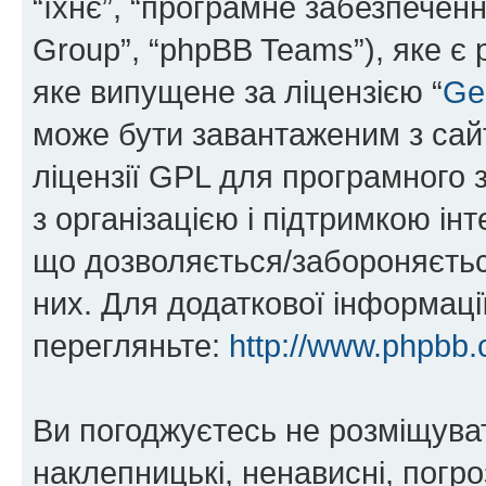
“їхнє”, “програмне забезпечен
Group”, “phpBB Teams”), яке є
яке випущене за ліцензією “
Ge
може бути завантаженим з са
ліцензії GPL для програмного 
з організацією і підтримкою інт
що дозволяється/забороняється
них. Для додаткової інформаці
перегляньте:
http://www.phpbb.
Ви погоджуєтесь не розміщуват
наклепницькі, ненависні, погро