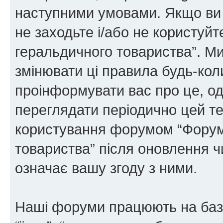
наступними умовами. Якщо ви 
не заходьте і/або не користуй
геральдичного товариства”. М
змінювати ці правила будь-коли
проінформувати вас про це, од
переглядати періодично цей те
користування форумом “Форум
товариства” після оновлення 
означає вашу згоду з ними.
Наші форуми працюють на базі 