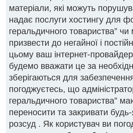
матеріали, які можуть порушува
надає послуги хостингу для ф
геральдичного товариства” чи 
призвести до негайної і постій
цьому ваш інтернет-провайдер
будемо вважати це за необхідн
зберігаються для забезпечення
погоджуєтесь, що адміністрато
геральдичного товариства” ма
переносити та закривати будь-я
розсуд . Як користувач ви пог