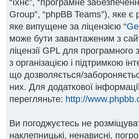
“їхнє”, “програмне забезпечен
Group”, “phpBB Teams”), яке є
яке випущене за ліцензією “
Ge
може бути завантаженим з са
ліцензії GPL для програмного 
з організацією і підтримкою інт
що дозволяється/забороняється
них. Для додаткової інформаці
перегляньте:
http://www.phpbb.
Ви погоджуєтесь не розміщуват
наклепницькі, ненависні, погро