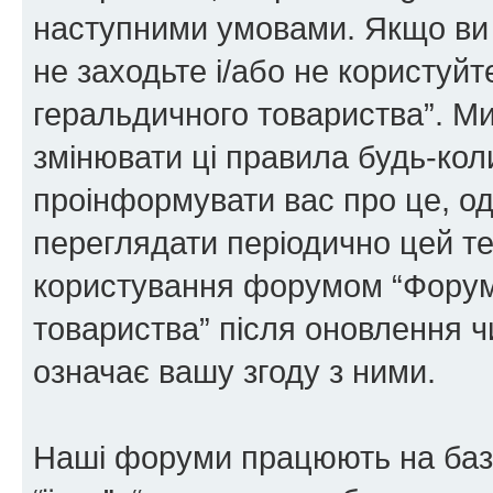
наступними умовами. Якщо ви 
не заходьте і/або не користуй
геральдичного товариства”. М
змінювати ці правила будь-коли
проінформувати вас про це, од
переглядати періодично цей те
користування форумом “Форум
товариства” після оновлення 
означає вашу згоду з ними.
Наші форуми працюють на базі 