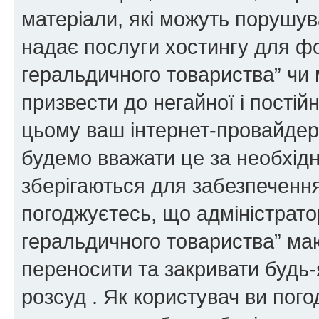
матеріали, які можуть порушува
надає послуги хостингу для ф
геральдичного товариства” чи 
призвести до негайної і постій
цьому ваш інтернет-провайдер
будемо вважати це за необхідн
зберігаються для забезпечення
погоджуєтесь, що адміністрато
геральдичного товариства” ма
переносити та закривати будь-я
розсуд . Як користувач ви пог