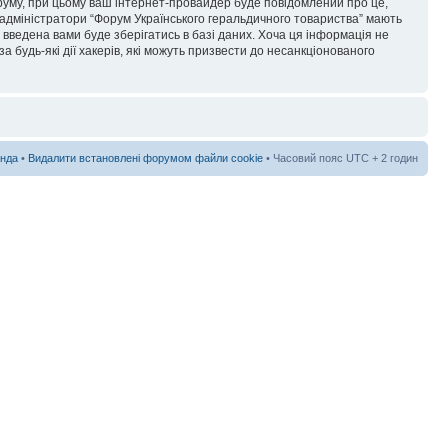
форуму, при цьому ваш інтернет-провайдер буде повідомлений про це,
 адміністратори “Форум Українського геральдичного товариства” мають
я введена вами буде зберігатись в базі даних. Хоча ця інформація не
а будь-які дії хакерів, які можуть призвести до несанкціонованого
нда
•
Видалити встановлені форумом файли cookie
• Часовий пояс UTC + 2 годин