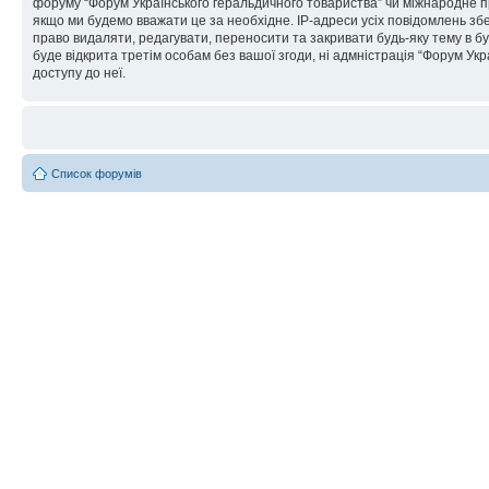
форуму “Форум Українського геральдичного товариства” чи міжнародне пра
якщо ми будемо вважати це за необхідне. IP-адреси усіх повідомлень зб
право видаляти, редагувати, переносити та закривати будь-яку тему в бу
буде відкрита третім особам без вашої згоди, ні адмністрація “Форум Укра
доступу до неї.
Список форумів