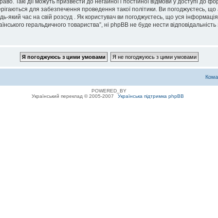
во. Такі дії можуть призвести до негайної і постійної відмови у доступі до 
ерігаються для забезпечення проведення такої політики. Ви погоджуєтесь, що
дь-який час на свій розсуд . Як користувач ви погоджуєтесь, що уся інформаці
їнського геральдичного товариства”, ні phpBB не буде нести відповідальність з
Кома
POWERED_BY
Український переклад © 2005-2007
Українська підтримка phpBB