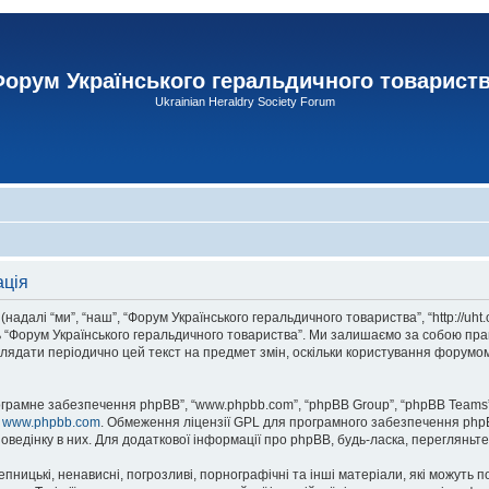
орум Українського геральдичного товарист
Ukrainian Heraldry Society Forum
ація
адалі “ми”, “наш”, “Форум Українського геральдичного товариства”, “http://uht
сь “Форум Українського геральдичного товариства”. Ми залишаємо за собою прав
лядати періодично цей текст на предмет змін, оскільки користування форумом
рограмне забезпечення phpBB”, “www.phpbb.com”, “phpBB Group”, “phpBB Teams”
у
www.phpbb.com
. Обмеження ліцензії GPL для програмного забезпечення phpBB 
оведінку в них. Для додаткової інформації про phpBB, будь-ласка, перегляньт
пницькі, ненависні, погрозливі, порнографічні та інші матеріали, які можуть п