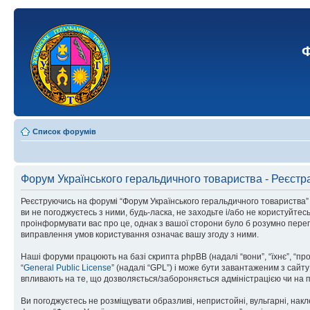
Ф
Список форумів
Форум Українського геральдичного товариства - Реєстр
Реєструючись на форумі “Форум Українського геральдичного товариства” (н
ви не погоджуєтесь з ними, будь-ласка, не заходьте і/або не користуйте
проінформувати вас про це, однак з вашої сторони було б розумно перег
виправлення умов користування означає вашу згоду з ними.
Наші форуми працюють на базі скрипта phpBB (надалі “вони”, “їхнє”, “п
“
General Public License
” (надалі “GPL”) і може бути завантаженим з сайт
впливають на те, що дозволяється/забороняється адміністрацією чи на п
Ви погоджуєтесь не розміщувати образливі, непристойні, вульгарні, накле