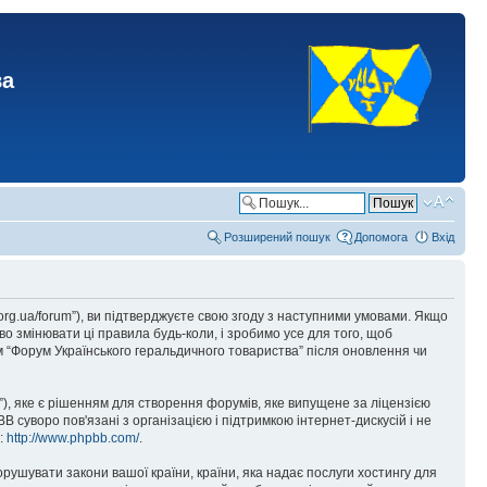
ва
Розширений пошук
Допомога
Вхід
.org.ua/forum”), ви підтверджуєте свою згоду з наступними умовами. Якщо
о змінювати ці правила будь-коли, і зробимо усе для того, щоб
 “Форум Українського геральдичного товариства” після оновлення чи
), яке є рішенням для створення форумів, яке випущене за ліцензією
суворо пов'язані з організацією і підтримкою інтернет-дискусій і не
е:
http://www.phpbb.com/
.
орушувати закони вашої країни, країни, яка надає послуги хостингу для