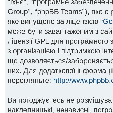
“їхнє”, “програмне забезпечен
Group”, “phpBB Teams”), яке є
яке випущене за ліцензією “
Ge
може бути завантаженим з са
ліцензії GPL для програмного 
з організацією і підтримкою інт
що дозволяється/забороняється
них. Для додаткової інформаці
перегляньте:
http://www.phpbb.
Ви погоджуєтесь не розміщуват
наклепницькі, ненависні, погро