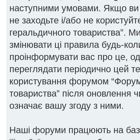
наступними умовами. Якщо ви 
не заходьте і/або не користуй
геральдичного товариства”. М
змінювати ці правила будь-коли
проінформувати вас про це, од
переглядати періодично цей те
користування форумом “Форум
товариства” після оновлення 
означає вашу згоду з ними.
Наші форуми працюють на базі 