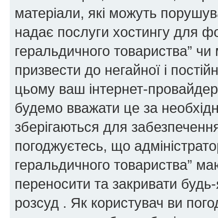
матеріали, які можуть порушува
надає послуги хостингу для ф
геральдичного товариства” чи 
призвести до негайної і постій
цьому ваш інтернет-провайдер
будемо вважати це за необхідн
зберігаються для забезпечення
погоджуєтесь, що адміністрато
геральдичного товариства” ма
переносити та закривати будь-я
розсуд . Як користувач ви пог