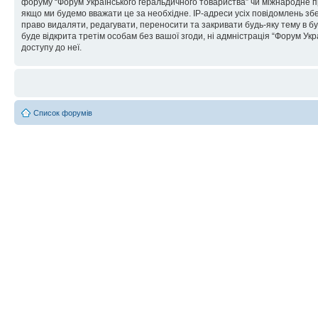
форуму “Форум Українського геральдичного товариства” чи міжнародне пра
якщо ми будемо вважати це за необхідне. IP-адреси усіх повідомлень зб
право видаляти, редагувати, переносити та закривати будь-яку тему в бу
буде відкрита третім особам без вашої згоди, ні адмністрація “Форум Укра
доступу до неї.
Список форумів