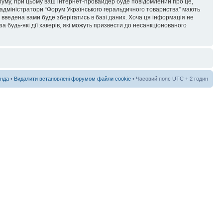
форуму, при цьому ваш інтернет-провайдер буде повідомлений про це,
 адміністратори “Форум Українського геральдичного товариства” мають
я введена вами буде зберігатись в базі даних. Хоча ця інформація не
а будь-які дії хакерів, які можуть призвести до несанкціонованого
нда
•
Видалити встановлені форумом файли cookie
• Часовий пояс UTC + 2 годин