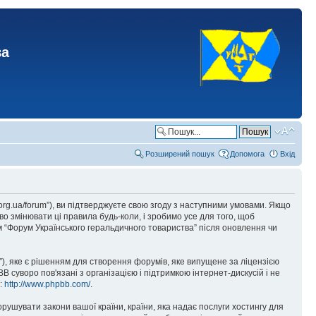
ва
Розширений пошук
Допомога
Вхід
.org.ua/forum”), ви підтверджуєте свою згоду з наступними умовами. Якщо
о змінювати ці правила будь-коли, і зробимо усе для того, щоб
 “Форум Українського геральдичного товариства” після оновлення чи
), яке є рішенням для створення форумів, яке випущене за ліцензією
суворо пов'язані з організацією і підтримкою інтернет-дискусій і не
е:
http://www.phpbb.com/
.
орушувати закони вашої країни, країни, яка надає послуги хостингу для