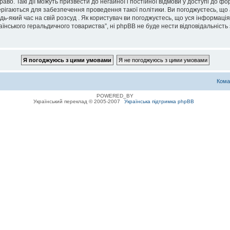
во. Такі дії можуть призвести до негайної і постійної відмови у доступі до 
ерігаються для забезпечення проведення такої політики. Ви погоджуєтесь, що
дь-який час на свій розсуд . Як користувач ви погоджуєтесь, що уся інформаці
їнського геральдичного товариства”, ні phpBB не буде нести відповідальність з
Кома
POWERED_BY
Український переклад © 2005-2007
Українська підтримка phpBB