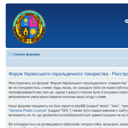
Ф
Список форумів
Форум Українського геральдичного товариства - Реєстр
Реєструючись на форумі “Форум Українського геральдичного товариства” (н
ви не погоджуєтесь з ними, будь-ласка, не заходьте і/або не користуйте
проінформувати вас про це, однак з вашої сторони було б розумно перег
виправлення умов користування означає вашу згоду з ними.
Наші форуми працюють на базі скрипта phpBB (надалі “вони”, “їхнє”, “п
“
General Public License
” (надалі “GPL”) і може бути завантаженим з сайт
впливають на те, що дозволяється/забороняється адміністрацією чи на п
Ви погоджуєтесь не розміщувати образливі, непристойні, вульгарні, накле