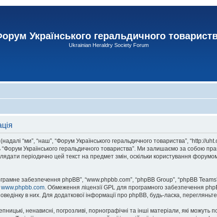
орум Українського геральдичного товарист
Ukrainian Heraldry Society Forum
ація
адалі “ми”, “наш”, “Форум Українського геральдичного товариства”, “http://uht
сь “Форум Українського геральдичного товариства”. Ми залишаємо за собою прав
лядати періодично цей текст на предмет змін, оскільки користування форумом
рограмне забезпечення phpBB”, “www.phpbb.com”, “phpBB Group”, “phpBB Teams”
у
www.phpbb.com
. Обмеження ліцензії GPL для програмного забезпечення phpBB 
оведінку в них. Для додаткової інформації про phpBB, будь-ласка, перегляньт
пницькі, ненависні, погрозливі, порнографічні та інші матеріали, які можуть п