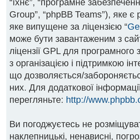
“їхнє”, “програмне забезпечен
Group”, “phpBB Teams”), яке є
яке випущене за ліцензією “
Ge
може бути завантаженим з са
ліцензії GPL для програмного 
з організацією і підтримкою інт
що дозволяється/забороняється
них. Для додаткової інформаці
перегляньте:
http://www.phpbb.
Ви погоджуєтесь не розміщуват
наклепницькі, ненависні, погро