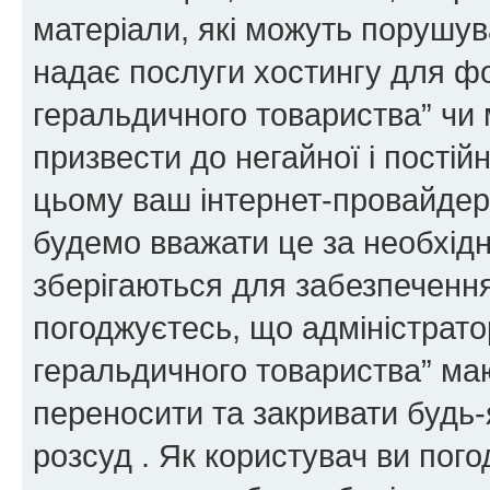
матеріали, які можуть порушува
надає послуги хостингу для ф
геральдичного товариства” чи 
призвести до негайної і постій
цьому ваш інтернет-провайдер
будемо вважати це за необхідн
зберігаються для забезпечення
погоджуєтесь, що адміністрато
геральдичного товариства” ма
переносити та закривати будь-я
розсуд . Як користувач ви пог