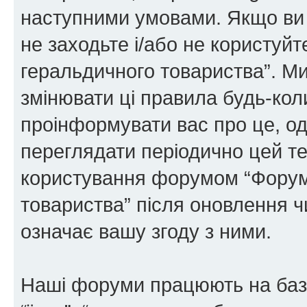
наступними умовами. Якщо ви 
не заходьте і/або не користуй
геральдичного товариства”. М
змінювати ці правила будь-коли
проінформувати вас про це, од
переглядати періодично цей те
користування форумом “Форум
товариства” після оновлення 
означає вашу згоду з ними.
Наші форуми працюють на базі 