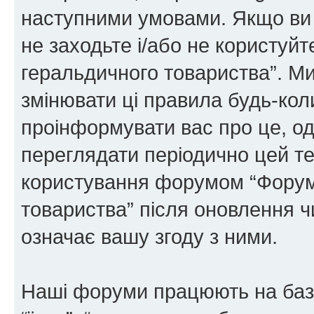
наступними умовами. Якщо ви 
не заходьте і/або не користуй
геральдичного товариства”. М
змінювати ці правила будь-коли
проінформувати вас про це, од
переглядати періодично цей те
користування форумом “Форум
товариства” після оновлення 
означає вашу згоду з ними.
Наші форуми працюють на базі 