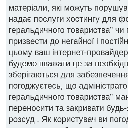
матеріали, які можуть порушува
надає послуги хостингу для ф
геральдичного товариства” чи 
призвести до негайної і постій
цьому ваш інтернет-провайдер
будемо вважати це за необхідн
зберігаються для забезпечення
погоджуєтесь, що адміністрато
геральдичного товариства” ма
переносити та закривати будь-я
розсуд . Як користувач ви пог