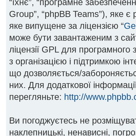
“їхнє”, “програмне забезпечен
Group”, “phpBB Teams”), яке є
яке випущене за ліцензією “
Ge
може бути завантаженим з са
ліцензії GPL для програмного 
з організацією і підтримкою інт
що дозволяється/забороняється
них. Для додаткової інформаці
перегляньте:
http://www.phpbb.
Ви погоджуєтесь не розміщуват
наклепницькі, ненависні, погро