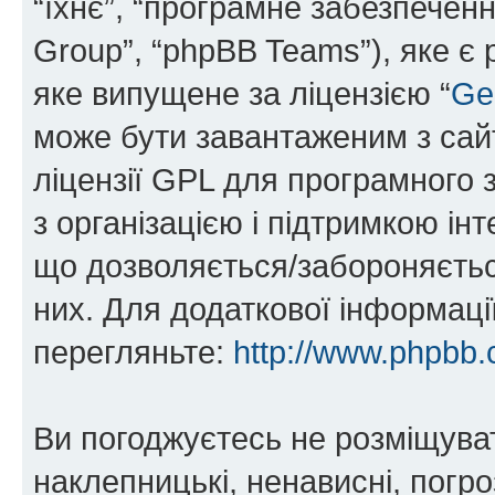
“їхнє”, “програмне забезпечен
Group”, “phpBB Teams”), яке є
яке випущене за ліцензією “
Ge
може бути завантаженим з са
ліцензії GPL для програмного 
з організацією і підтримкою інт
що дозволяється/забороняється
них. Для додаткової інформаці
перегляньте:
http://www.phpbb.
Ви погоджуєтесь не розміщуват
наклепницькі, ненависні, погро