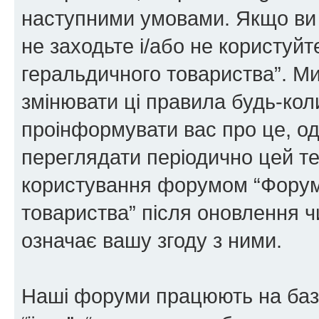
наступними умовами. Якщо ви 
не заходьте і/або не користуй
геральдичного товариства”. М
змінювати ці правила будь-коли
проінформувати вас про це, од
переглядати періодично цей те
користування форумом “Форум
товариства” після оновлення 
означає вашу згоду з ними.
Наші форуми працюють на базі 