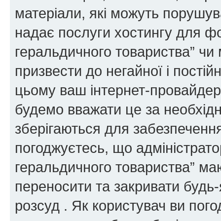
матеріали, які можуть порушува
надає послуги хостингу для ф
геральдичного товариства” чи 
призвести до негайної і постій
цьому ваш інтернет-провайдер
будемо вважати це за необхідн
зберігаються для забезпечення
погоджуєтесь, що адміністрато
геральдичного товариства” ма
переносити та закривати будь-я
розсуд . Як користувач ви пог