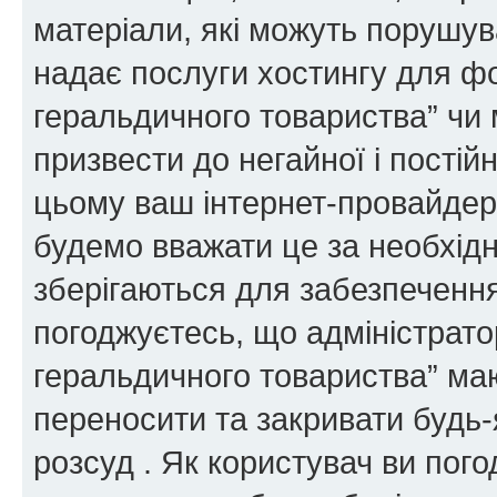
матеріали, які можуть порушува
надає послуги хостингу для ф
геральдичного товариства” чи 
призвести до негайної і постій
цьому ваш інтернет-провайдер
будемо вважати це за необхідн
зберігаються для забезпечення
погоджуєтесь, що адміністрато
геральдичного товариства” ма
переносити та закривати будь-я
розсуд . Як користувач ви пог