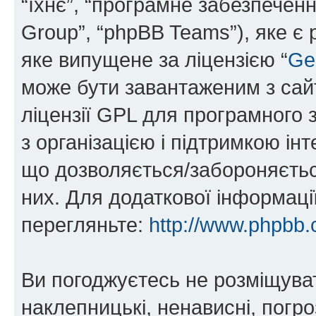
“їхнє”, “програмне забезпечен
Group”, “phpBB Teams”), яке є
яке випущене за ліцензією “
Ge
може бути завантаженим з са
ліцензії GPL для програмного 
з організацією і підтримкою інт
що дозволяється/забороняється
них. Для додаткової інформаці
перегляньте:
http://www.phpbb.
Ви погоджуєтесь не розміщуват
наклепницькі, ненависні, погро