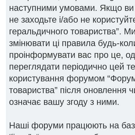
наступними умовами. Якщо ви 
не заходьте і/або не користуй
геральдичного товариства”. М
змінювати ці правила будь-коли
проінформувати вас про це, од
переглядати періодично цей те
користування форумом “Форум
товариства” після оновлення 
означає вашу згоду з ними.
Наші форуми працюють на базі 