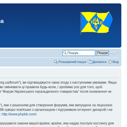
ва
Розширений пошук
Допомога
Вхід
.org.ua/forum”), ви підтверджуєте свою згоду з наступними умовами. Якщо
о змінювати ці правила будь-коли, і зробимо усе для того, щоб
 “Форум Українського геральдичного товариства” після оновлення чи
), яке є рішенням для створення форумів, яке випущене за ліцензією
суворо пов'язані з організацією і підтримкою інтернет-дискусій і не
е:
http://www.phpbb.com/
.
орушувати закони вашої країни, країни, яка надає послуги хостингу для