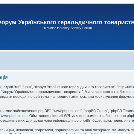
орум Українського геральдичного товарист
Ukrainian Heraldry Society Forum
ація
адалі “ми”, “наш”, “Форум Українського геральдичного товариства”, “http://uht
сь “Форум Українського геральдичного товариства”. Ми залишаємо за собою прав
лядати періодично цей текст на предмет змін, оскільки користування форумом
рограмне забезпечення phpBB”, “www.phpbb.com”, “phpBB Group”, “phpBB Teams”
у
www.phpbb.com
. Обмеження ліцензії GPL для програмного забезпечення phpBB 
оведінку в них. Для додаткової інформації про phpBB, будь-ласка, перегляньт
пницькі, ненависні, погрозливі, порнографічні та інші матеріали, які можуть п