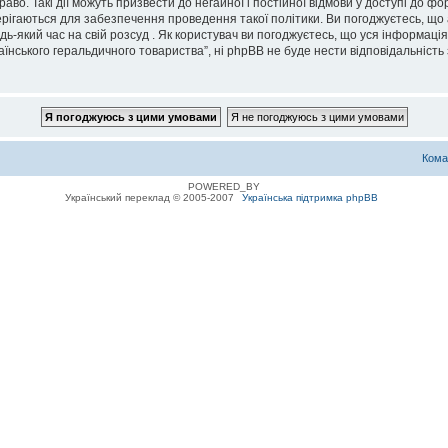
во. Такі дії можуть призвести до негайної і постійної відмови у доступі до 
ерігаються для забезпечення проведення такої політики. Ви погоджуєтесь, що
дь-який час на свій розсуд . Як користувач ви погоджуєтесь, що уся інформаці
їнського геральдичного товариства”, ні phpBB не буде нести відповідальність з
Кома
POWERED_BY
Український переклад © 2005-2007
Українська підтримка phpBB