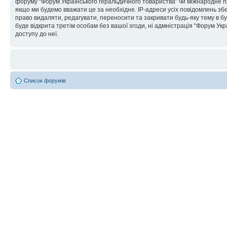
форуму “Форум Українського геральдичного товариства” чи міжнародне пра
якщо ми будемо вважати це за необхідне. IP-адреси усіх повідомлень зб
право видаляти, редагувати, переносити та закривати будь-яку тему в бу
буде відкрита третім особам без вашої згоди, ні адмністрація “Форум Укра
доступу до неї.
Список форумів