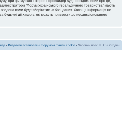
форуму, при цьому ваш інтернет-провайдер буде повідомлений про це,
 адміністратори “Форум Українського геральдичного товариства” мають
я введена вами буде зберігатись в базі даних. Хоча ця інформація не
а будь-які дії хакерів, які можуть призвести до несанкціонованого
нда
•
Видалити встановлені форумом файли cookie
• Часовий пояс UTC + 2 годин