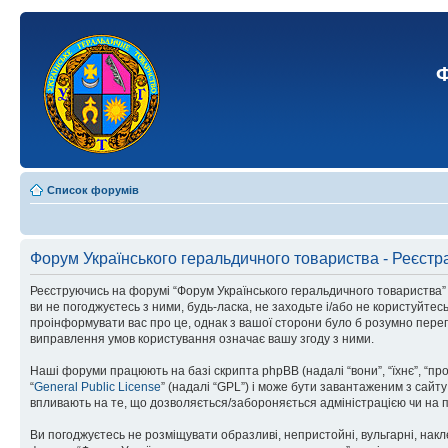
Ф
Список форумів
Форум Українського геральдичного товариства - Реєстр
Реєструючись на форумі “Форум Українського геральдичного товариства” (н
ви не погоджуєтесь з ними, будь-ласка, не заходьте і/або не користуйте
проінформувати вас про це, однак з вашої сторони було б розумно перег
виправлення умов користування означає вашу згоду з ними.
Наші форуми працюють на базі скрипта phpBB (надалі “вони”, “їхнє”, “п
“
General Public License
” (надалі “GPL”) і може бути завантаженим з сайт
впливають на те, що дозволяється/забороняється адміністрацією чи на п
Ви погоджуєтесь не розміщувати образливі, непристойні, вульгарні, накле