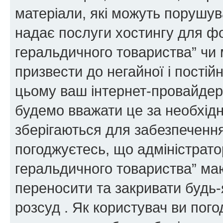
матеріали, які можуть порушува
надає послуги хостингу для ф
геральдичного товариства” чи 
призвести до негайної і постій
цьому ваш інтернет-провайдер
будемо вважати це за необхідн
зберігаються для забезпечення
погоджуєтесь, що адміністрато
геральдичного товариства” ма
переносити та закривати будь-я
розсуд . Як користувач ви пог