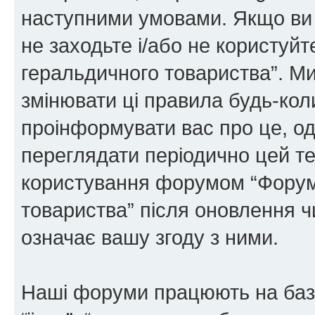
наступними умовами. Якщо ви 
не заходьте і/або не користуй
геральдичного товариства”. М
змінювати ці правила будь-коли
проінформувати вас про це, од
переглядати періодично цей те
користування форумом “Форум
товариства” після оновлення 
означає вашу згоду з ними.
Наші форуми працюють на базі 