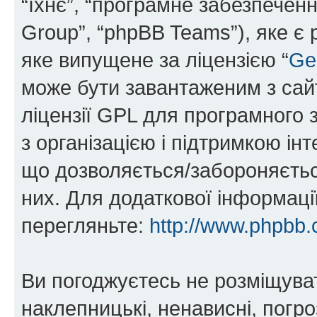
“їхнє”, “програмне забезпечен
Group”, “phpBB Teams”), яке є
яке випущене за ліцензією “
Ge
може бути завантаженим з са
ліцензії GPL для програмного 
з організацією і підтримкою інт
що дозволяється/забороняється
них. Для додаткової інформаці
перегляньте:
http://www.phpbb.
Ви погоджуєтесь не розміщуват
наклепницькі, ненависні, погро