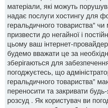
матеріали, які можуть порушува
надає послуги хостингу для ф
геральдичного товариства” чи 
призвести до негайної і постій
цьому ваш інтернет-провайдер
будемо вважати це за необхідн
зберігаються для забезпечення
погоджуєтесь, що адміністрато
геральдичного товариства” ма
переносити та закривати будь-я
розсуд . Як користувач ви пог