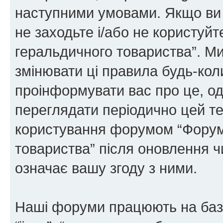
наступними умовами. Якщо ви 
не заходьте і/або не користуй
геральдичного товариства”. М
змінювати ці правила будь-коли
проінформувати вас про це, од
переглядати періодично цей те
користування форумом “Форум
товариства” після оновлення 
означає вашу згоду з ними.
Наші форуми працюють на базі 