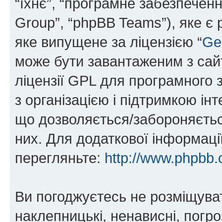
“їхнє”, “програмне забезпечен
Group”, “phpBB Teams”), яке є
яке випущене за ліцензією “
Ge
може бути завантаженим з са
ліцензії GPL для програмного 
з організацією і підтримкою інт
що дозволяється/забороняється
них. Для додаткової інформаці
перегляньте:
http://www.phpbb.
Ви погоджуєтесь не розміщуват
наклепницькі, ненависні, погро