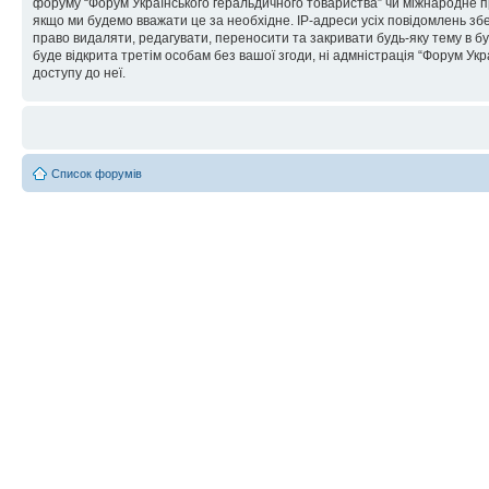
форуму “Форум Українського геральдичного товариства” чи міжнародне пра
якщо ми будемо вважати це за необхідне. IP-адреси усіх повідомлень зб
право видаляти, редагувати, переносити та закривати будь-яку тему в бу
буде відкрита третім особам без вашої згоди, ні адмністрація “Форум Укра
доступу до неї.
Список форумів