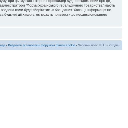
форуму, при цьому ваш інтернет-провайдер буде повідомлений про це,
 адміністратори “Форум Українського геральдичного товариства” мають
я введена вами буде зберігатись в базі даних. Хоча ця інформація не
а будь-які дії хакерів, які можуть призвести до несанкціонованого
нда
•
Видалити встановлені форумом файли cookie
• Часовий пояс UTC + 2 годин