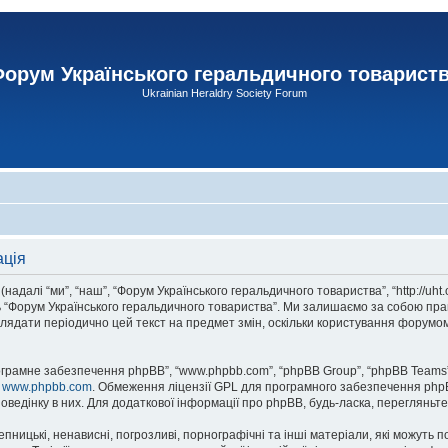
орум Українського геральдичного товарист
Ukrainian Heraldry Society Forum
ація
адалі “ми”, “наш”, “Форум Українського геральдичного товариства”, “http://uht
сь “Форум Українського геральдичного товариства”. Ми залишаємо за собою прав
лядати періодично цей текст на предмет змін, оскільки користування форумом
рограмне забезпечення phpBB”, “www.phpbb.com”, “phpBB Group”, “phpBB Teams”
у
www.phpbb.com
. Обмеження ліцензії GPL для програмного забезпечення phpBB 
оведінку в них. Для додаткової інформації про phpBB, будь-ласка, перегляньт
пницькі, ненависні, погрозливі, порнографічні та інші матеріали, які можуть п