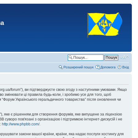
ва
Розширений пошук
Допомога
Вхід
.org.ua/forum”), ви підтверджуєте свою згоду з наступними умовами. Якщо
о змінювати ці правила будь-коли, і зробимо усе для того, щоб
 “Форум Українського геральдичного товариства” після оновлення чи
), яке є рішенням для створення форумів, яке випущене за ліцензією
суворо пов'язані з організацією і підтримкою інтернет-дискусій і не
е:
http://www.phpbb.com/
.
орушувати закони вашої країни, країни, яка надає послуги хостингу для