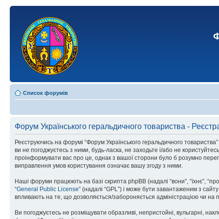
Ф
Список форумів
Форум Українського геральдичного товариства - Реєстр
Реєструючись на форумі “Форум Українського геральдичного товариства” (н
ви не погоджуєтесь з ними, будь-ласка, не заходьте і/або не користуйте
проінформувати вас про це, однак з вашої сторони було б розумно перег
виправлення умов користування означає вашу згоду з ними.
Наші форуми працюють на базі скрипта phpBB (надалі “вони”, “їхнє”, “п
“
General Public License
” (надалі “GPL”) і може бути завантаженим з сайт
впливають на те, що дозволяється/забороняється адміністрацією чи на п
Ви погоджуєтесь не розміщувати образливі, непристойні, вульгарні, накле