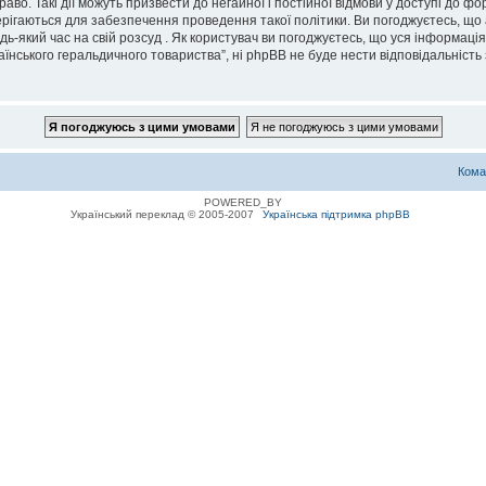
во. Такі дії можуть призвести до негайної і постійної відмови у доступі до 
ерігаються для забезпечення проведення такої політики. Ви погоджуєтесь, що
дь-який час на свій розсуд . Як користувач ви погоджуєтесь, що уся інформаці
їнського геральдичного товариства”, ні phpBB не буде нести відповідальність з
Кома
POWERED_BY
Український переклад © 2005-2007
Українська підтримка phpBB