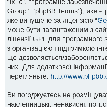
“їхнє”, “програмне забезпечен
Group”, “phpBB Teams”), яке є
яке випущене за ліцензією “
Ge
може бути завантаженим з са
ліцензії GPL для програмного 
з організацією і підтримкою інт
що дозволяється/забороняється
них. Для додаткової інформаці
перегляньте:
http://www.phpbb.
Ви погоджуєтесь не розміщуват
наклепницькі, ненависні, погро