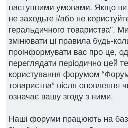
наступними умовами. Якщо ви 
не заходьте і/або не користуй
геральдичного товариства”. М
змінювати ці правила будь-коли
проінформувати вас про це, од
переглядати періодично цей те
користування форумом “Форум
товариства” після оновлення 
означає вашу згоду з ними.
Наші форуми працюють на базі 