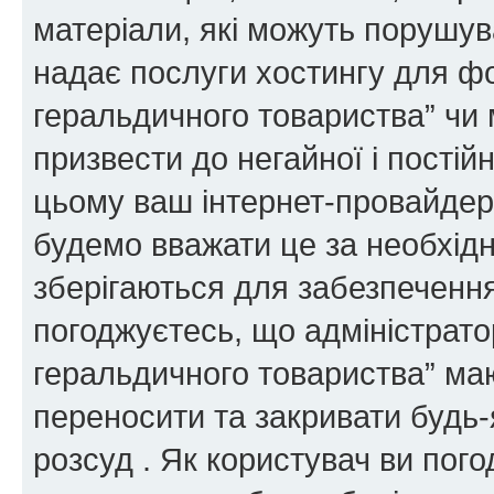
матеріали, які можуть порушува
надає послуги хостингу для ф
геральдичного товариства” чи 
призвести до негайної і постій
цьому ваш інтернет-провайдер
будемо вважати це за необхідн
зберігаються для забезпечення
погоджуєтесь, що адміністрато
геральдичного товариства” ма
переносити та закривати будь-я
розсуд . Як користувач ви пог