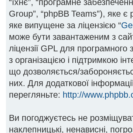
“їхнє”, “програмне забезпечен
Group”, “phpBB Teams”), яке є
яке випущене за ліцензією “
Ge
може бути завантаженим з са
ліцензії GPL для програмного 
з організацією і підтримкою інт
що дозволяється/забороняється
них. Для додаткової інформаці
перегляньте:
http://www.phpbb.
Ви погоджуєтесь не розміщуват
наклепницькі, ненависні, погро