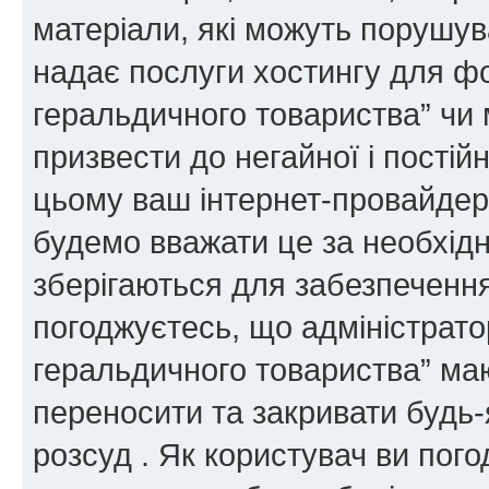
матеріали, які можуть порушува
надає послуги хостингу для ф
геральдичного товариства” чи 
призвести до негайної і постій
цьому ваш інтернет-провайдер
будемо вважати це за необхідн
зберігаються для забезпечення
погоджуєтесь, що адміністрато
геральдичного товариства” ма
переносити та закривати будь-я
розсуд . Як користувач ви пог