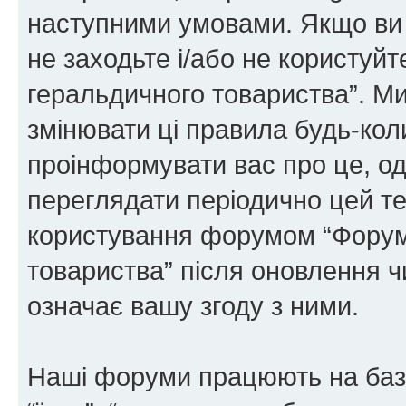
наступними умовами. Якщо ви 
не заходьте і/або не користуй
геральдичного товариства”. М
змінювати ці правила будь-коли
проінформувати вас про це, од
переглядати періодично цей те
користування форумом “Форум
товариства” після оновлення 
означає вашу згоду з ними.
Наші форуми працюють на базі 