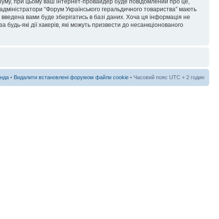
форуму, при цьому ваш інтернет-провайдер буде повідомлений про це,
 адміністратори “Форум Українського геральдичного товариства” мають
я введена вами буде зберігатись в базі даних. Хоча ця інформація не
а будь-які дії хакерів, які можуть призвести до несанкціонованого
нда
•
Видалити встановлені форумом файли cookie
• Часовий пояс UTC + 2 годин