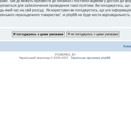
во. Такі дії можуть призвести до негайної і постійної відмови у доступі до 
ерігаються для забезпечення проведення такої політики. Ви погоджуєтесь, що
дь-який час на свій розсуд . Як користувач ви погоджуєтесь, що уся інформаці
їнського геральдичного товариства”, ні phpBB не буде нести відповідальність з
Кома
POWERED_BY
Український переклад © 2005-2007
Українська підтримка phpBB