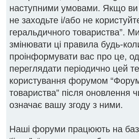
наступними умовами. Якщо ви 
не заходьте і/або не користуй
геральдичного товариства”. М
змінювати ці правила будь-коли
проінформувати вас про це, од
переглядати періодично цей те
користування форумом “Форум
товариства” після оновлення 
означає вашу згоду з ними.
Наші форуми працюють на базі 