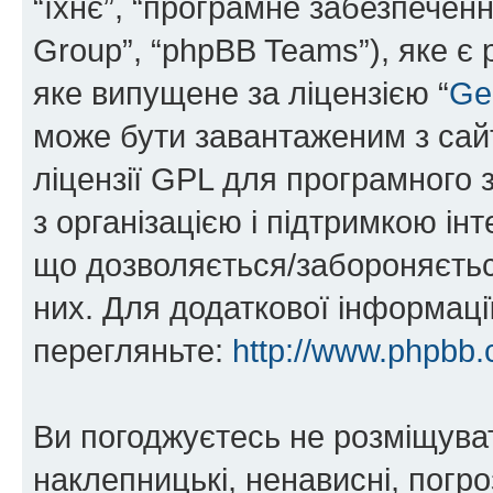
“їхнє”, “програмне забезпечен
Group”, “phpBB Teams”), яке є
яке випущене за ліцензією “
Ge
може бути завантаженим з са
ліцензії GPL для програмного 
з організацією і підтримкою інт
що дозволяється/забороняється
них. Для додаткової інформаці
перегляньте:
http://www.phpbb.
Ви погоджуєтесь не розміщуват
наклепницькі, ненависні, погро