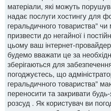
матеріали, які можуть порушува
надає послуги хостингу для ф
геральдичного товариства” чи 
призвести до негайної і постій
цьому ваш інтернет-провайдер
будемо вважати це за необхідн
зберігаються для забезпечення
погоджуєтесь, що адміністрато
геральдичного товариства” ма
переносити та закривати будь-я
розсуд . Як користувач ви пог