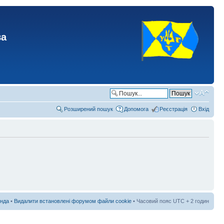
ва
Розширений пошук
Допомога
Реєстрація
Вхід
нда
•
Видалити встановлені форумом файли cookie
• Часовий пояс UTC + 2 годин