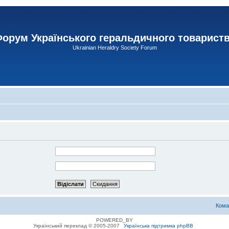
орум Українського геральдичного товарист
Ukrainian Heraldry Society Forum
Кома
POWERED_BY
Український переклад © 2005-2007
Українська підтримка phpBB