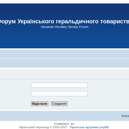
орум Українського геральдичного товарист
Ukrainian Heraldry Society Forum
Кома
POWERED_BY
Український переклад © 2005-2007
Українська підтримка phpBB