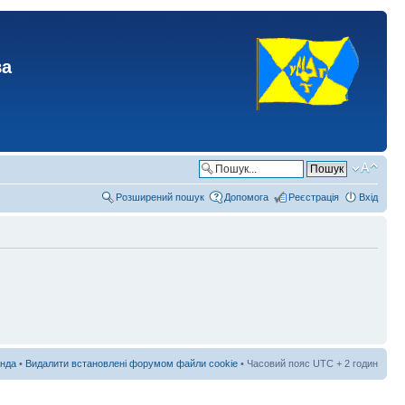
ва
Розширений пошук
Допомога
Реєстрація
Вхід
нда
•
Видалити встановлені форумом файли cookie
• Часовий пояс UTC + 2 годин