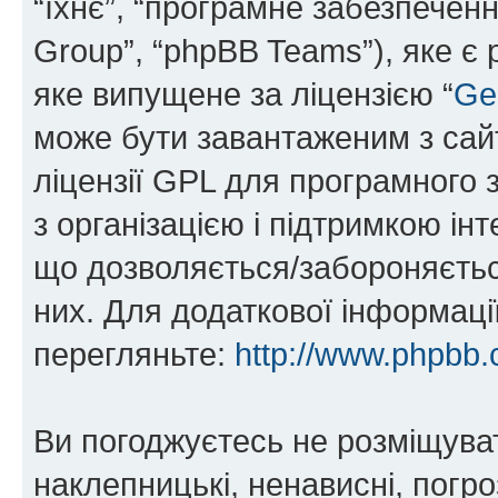
“їхнє”, “програмне забезпечен
Group”, “phpBB Teams”), яке є
яке випущене за ліцензією “
Ge
може бути завантаженим з са
ліцензії GPL для програмного 
з організацією і підтримкою інт
що дозволяється/забороняється
них. Для додаткової інформаці
перегляньте:
http://www.phpbb.
Ви погоджуєтесь не розміщуват
наклепницькі, ненависні, погро