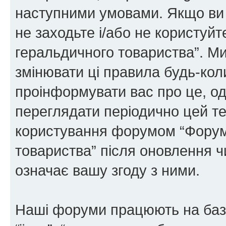
наступними умовами. Якщо ви 
не заходьте і/або не користуй
геральдичного товариства”. М
змінювати ці правила будь-коли
проінформувати вас про це, од
переглядати періодично цей те
користування форумом “Форум
товариства” після оновлення 
означає вашу згоду з ними.
Наші форуми працюють на базі 