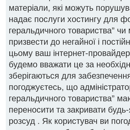
матеріали, які можуть порушува
надає послуги хостингу для ф
геральдичного товариства” чи 
призвести до негайної і постій
цьому ваш інтернет-провайдер
будемо вважати це за необхідн
зберігаються для забезпечення
погоджуєтесь, що адміністрато
геральдичного товариства” ма
переносити та закривати будь-я
розсуд . Як користувач ви пог