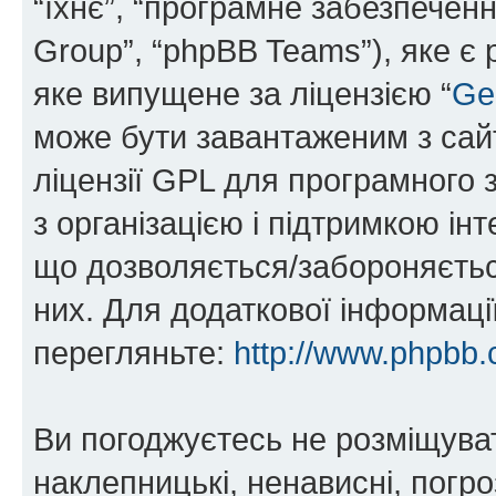
“їхнє”, “програмне забезпечен
Group”, “phpBB Teams”), яке є
яке випущене за ліцензією “
Ge
може бути завантаженим з са
ліцензії GPL для програмного 
з організацією і підтримкою інт
що дозволяється/забороняється
них. Для додаткової інформаці
перегляньте:
http://www.phpbb.
Ви погоджуєтесь не розміщуват
наклепницькі, ненависні, погро