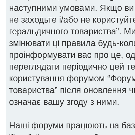
наступними умовами. Якщо ви 
не заходьте і/або не користуй
геральдичного товариства”. М
змінювати ці правила будь-коли
проінформувати вас про це, од
переглядати періодично цей те
користування форумом “Форум
товариства” після оновлення 
означає вашу згоду з ними.
Наші форуми працюють на базі 