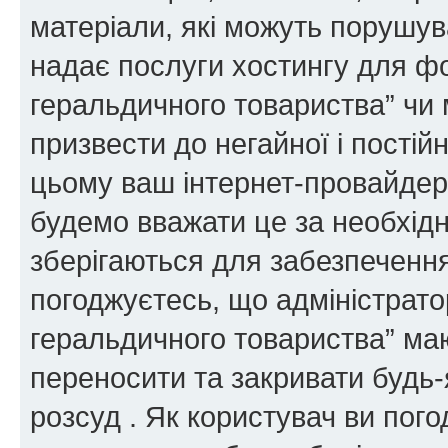
матеріали, які можуть порушува
надає послуги хостингу для ф
геральдичного товариства” чи 
призвести до негайної і постій
цьому ваш інтернет-провайдер
будемо вважати це за необхідн
зберігаються для забезпечення
погоджуєтесь, що адміністрато
геральдичного товариства” ма
переносити та закривати будь-я
розсуд . Як користувач ви пог