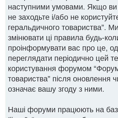
наступними умовами. Якщо ви 
не заходьте і/або не користуй
геральдичного товариства”. М
змінювати ці правила будь-коли
проінформувати вас про це, од
переглядати періодично цей те
користування форумом “Форум
товариства” після оновлення 
означає вашу згоду з ними.
Наші форуми працюють на базі 