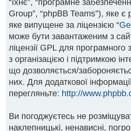
“їхнє”, “програмне забезпечен
Group”, “phpBB Teams”), яке є
яке випущене за ліцензією “
Ge
може бути завантаженим з са
ліцензії GPL для програмного 
з організацією і підтримкою інт
що дозволяється/забороняється
них. Для додаткової інформаці
перегляньте:
http://www.phpbb.
Ви погоджуєтесь не розміщуват
наклепницькі, ненависні, погро