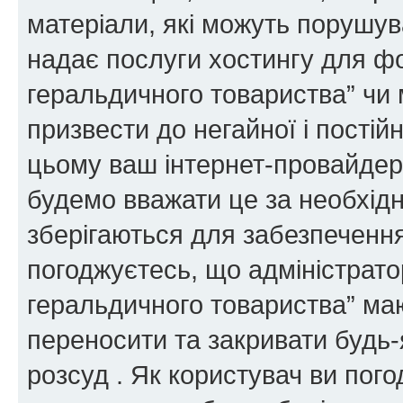
матеріали, які можуть порушува
надає послуги хостингу для ф
геральдичного товариства” чи 
призвести до негайної і постій
цьому ваш інтернет-провайдер
будемо вважати це за необхідн
зберігаються для забезпечення
погоджуєтесь, що адміністрато
геральдичного товариства” ма
переносити та закривати будь-я
розсуд . Як користувач ви пог