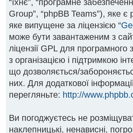
“їхнє”, “програмне забезпечен
Group”, “phpBB Teams”), яке є
яке випущене за ліцензією “
Ge
може бути завантаженим з са
ліцензії GPL для програмного 
з організацією і підтримкою інт
що дозволяється/забороняється
них. Для додаткової інформаці
перегляньте:
http://www.phpbb.
Ви погоджуєтесь не розміщуват
наклепницькі, ненависні, погро