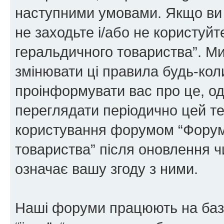
наступними умовами. Якщо ви 
не заходьте і/або не користуй
геральдичного товариства”. М
змінювати ці правила будь-коли
проінформувати вас про це, од
переглядати періодично цей те
користування форумом “Форум
товариства” після оновлення 
означає вашу згоду з ними.
Наші форуми працюють на базі 