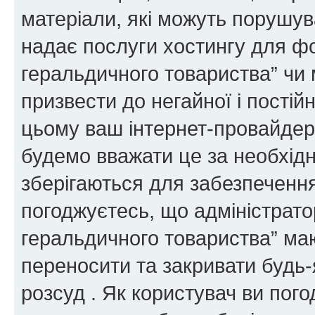
матеріали, які можуть порушува
надає послуги хостингу для ф
геральдичного товариства” чи 
призвести до негайної і постій
цьому ваш інтернет-провайдер
будемо вважати це за необхідн
зберігаються для забезпечення
погоджуєтесь, що адміністрато
геральдичного товариства” ма
переносити та закривати будь-я
розсуд . Як користувач ви пог