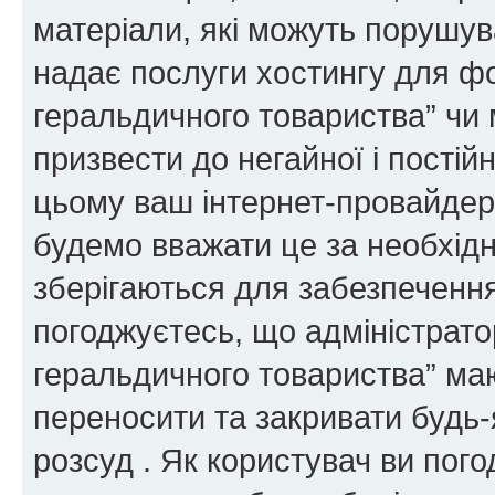
матеріали, які можуть порушува
надає послуги хостингу для ф
геральдичного товариства” чи 
призвести до негайної і постій
цьому ваш інтернет-провайдер
будемо вважати це за необхідн
зберігаються для забезпечення
погоджуєтесь, що адміністрато
геральдичного товариства” ма
переносити та закривати будь-я
розсуд . Як користувач ви пог