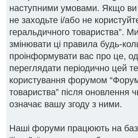
наступними умовами. Якщо ви 
не заходьте і/або не користуй
геральдичного товариства”. М
змінювати ці правила будь-коли
проінформувати вас про це, од
переглядати періодично цей те
користування форумом “Форум
товариства” після оновлення 
означає вашу згоду з ними.
Наші форуми працюють на базі 