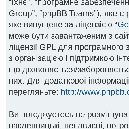
“їхнє”, “програмне забезпечен
Group”, “phpBB Teams”), яке є
яке випущене за ліцензією “
Ge
може бути завантаженим з са
ліцензії GPL для програмного 
з організацією і підтримкою інт
що дозволяється/забороняється
них. Для додаткової інформаці
перегляньте:
http://www.phpbb.
Ви погоджуєтесь не розміщуват
наклепницькі, ненависні, погро