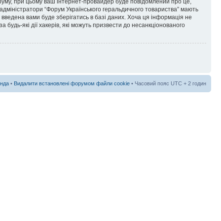
форуму, при цьому ваш інтернет-провайдер буде повідомлений про це,
 адміністратори “Форум Українського геральдичного товариства” мають
я введена вами буде зберігатись в базі даних. Хоча ця інформація не
а будь-які дії хакерів, які можуть призвести до несанкціонованого
нда
•
Видалити встановлені форумом файли cookie
• Часовий пояс UTC + 2 годин