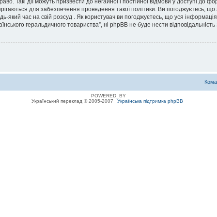
во. Такі дії можуть призвести до негайної і постійної відмови у доступі до 
ерігаються для забезпечення проведення такої політики. Ви погоджуєтесь, що
дь-який час на свій розсуд . Як користувач ви погоджуєтесь, що уся інформаці
їнського геральдичного товариства”, ні phpBB не буде нести відповідальність з
Кома
POWERED_BY
Український переклад © 2005-2007
Українська підтримка phpBB