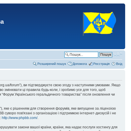
ва
Розширений пошук
Допомога
Реєстрація
Вхід
.org.ua/forum”), ви підтверджуєте свою згоду з наступними умовами. Якщо
о змінювати ці правила будь-коли, і зробимо усе для того, щоб
 “Форум Українського геральдичного товариства” після оновлення чи
), яке є рішенням для створення форумів, яке випущене за ліцензією
суворо пов'язані з організацією і підтримкою інтернет-дискусій і не
е:
http://www.phpbb.com/
.
орушувати закони вашої країни, країни, яка надає послуги хостингу для