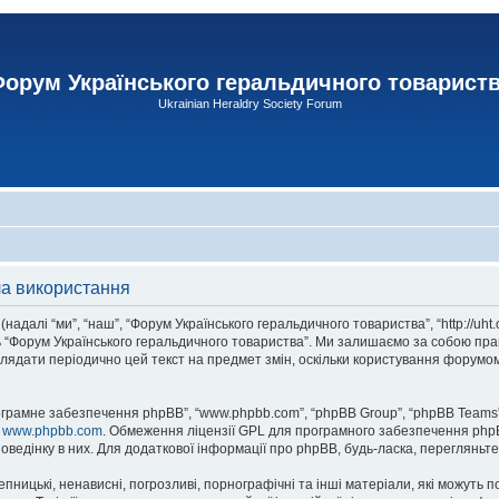
орум Українського геральдичного товарист
Ukrainian Heraldry Society Forum
ла використання
адалі “ми”, “наш”, “Форум Українського геральдичного товариства”, “http://uht
сь “Форум Українського геральдичного товариства”. Ми залишаємо за собою прав
лядати періодично цей текст на предмет змін, оскільки користування форумом
рограмне забезпечення phpBB”, “www.phpbb.com”, “phpBB Group”, “phpBB Teams”
у
www.phpbb.com
. Обмеження ліцензії GPL для програмного забезпечення phpBB 
оведінку в них. Для додаткової інформації про phpBB, будь-ласка, перегляньт
пницькі, ненависні, погрозливі, порнографічні та інші матеріали, які можуть п