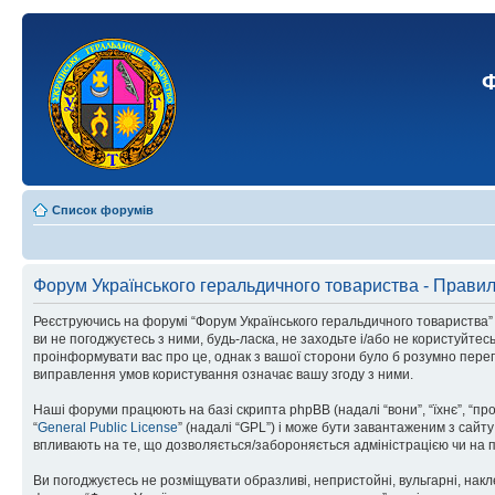
Ф
Список форумів
Форум Українського геральдичного товариства - Прави
Реєструючись на форумі “Форум Українського геральдичного товариства” (н
ви не погоджуєтесь з ними, будь-ласка, не заходьте і/або не користуйте
проінформувати вас про це, однак з вашої сторони було б розумно перег
виправлення умов користування означає вашу згоду з ними.
Наші форуми працюють на базі скрипта phpBB (надалі “вони”, “їхнє”, “п
“
General Public License
” (надалі “GPL”) і може бути завантаженим з сайт
впливають на те, що дозволяється/забороняється адміністрацією чи на п
Ви погоджуєтесь не розміщувати образливі, непристойні, вульгарні, накле