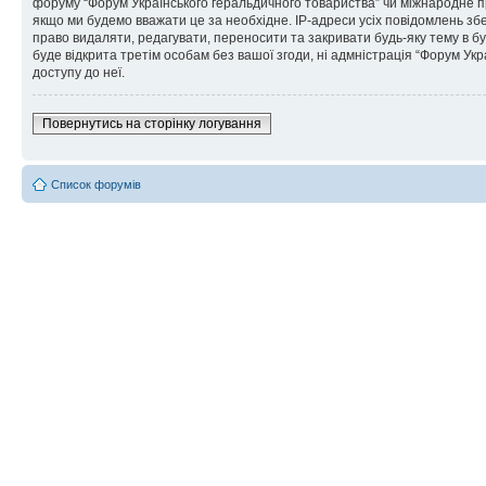
форуму “Форум Українського геральдичного товариства” чи міжнародне пра
якщо ми будемо вважати це за необхідне. IP-адреси усіх повідомлень зб
право видаляти, редагувати, переносити та закривати будь-яку тему в бу
буде відкрита третім особам без вашої згоди, ні адмністрація “Форум Укра
доступу до неї.
Повернутись на сторінку логування
Список форумів