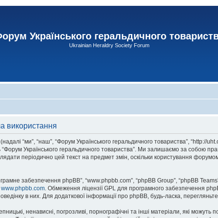
орум Українського геральдичного товарист
Ukrainian Heraldry Society Forum
ла використання
адалі “ми”, “наш”, “Форум Українського геральдичного товариства”, “http://uht
сь “Форум Українського геральдичного товариства”. Ми залишаємо за собою прав
лядати періодично цей текст на предмет змін, оскільки користування форумом
рограмне забезпечення phpBB”, “www.phpbb.com”, “phpBB Group”, “phpBB Teams”
у
www.phpbb.com
. Обмеження ліцензії GPL для програмного забезпечення phpBB 
оведінку в них. Для додаткової інформації про phpBB, будь-ласка, перегляньт
пницькі, ненависні, погрозливі, порнографічні та інші матеріали, які можуть п