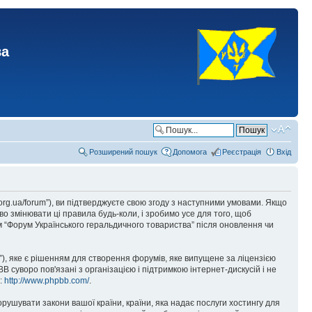
ва
Розширений пошук
Допомога
Реєстрація
Вхід
.org.ua/forum”), ви підтверджуєте свою згоду з наступними умовами. Якщо
о змінювати ці правила будь-коли, і зробимо усе для того, щоб
 “Форум Українського геральдичного товариства” після оновлення чи
), яке є рішенням для створення форумів, яке випущене за ліцензією
суворо пов'язані з організацією і підтримкою інтернет-дискусій і не
е:
http://www.phpbb.com/
.
орушувати закони вашої країни, країни, яка надає послуги хостингу для