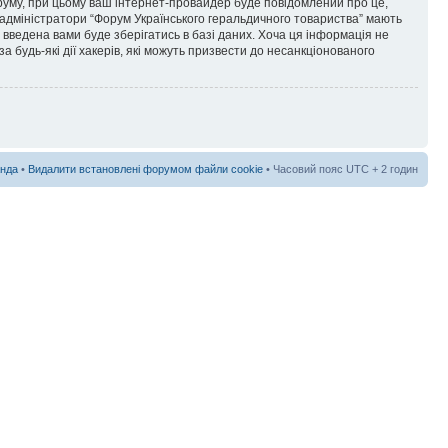
форуму, при цьому ваш інтернет-провайдер буде повідомлений про це,
 адміністратори “Форум Українського геральдичного товариства” мають
я введена вами буде зберігатись в базі даних. Хоча ця інформація не
а будь-які дії хакерів, які можуть призвести до несанкціонованого
нда
•
Видалити встановлені форумом файли cookie
• Часовий пояс UTC + 2 годин