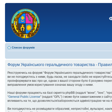
Ф
Список форумів
Форум Українського геральдичного товариства - Прави
Реєструючись на форумі “Форум Українського геральдичного товариства” (н
ви не погоджуєтесь з ними, будь-ласка, не заходьте і/або не користуйте
проінформувати вас про це, однак з вашої сторони було б розумно перег
виправлення умов користування означає вашу згоду з ними.
Наші форуми працюють на базі скрипта phpBB (надалі “вони”, “їхнє”, “п
“
General Public License
” (надалі “GPL”) і може бути завантаженим з сайт
впливають на те, що дозволяється/забороняється адміністрацією чи на п
Ви погоджуєтесь не розміщувати образливі, непристойні, вульгарні, накле