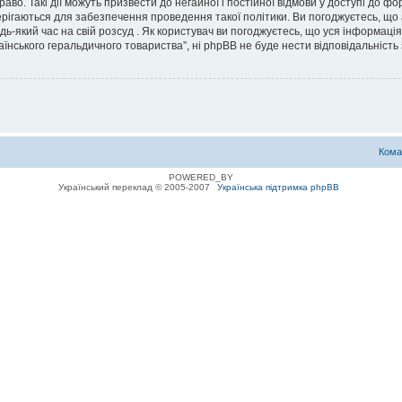
во. Такі дії можуть призвести до негайної і постійної відмови у доступі до 
ерігаються для забезпечення проведення такої політики. Ви погоджуєтесь, що
дь-який час на свій розсуд . Як користувач ви погоджуєтесь, що уся інформаці
їнського геральдичного товариства”, ні phpBB не буде нести відповідальність з
Кома
POWERED_BY
Український переклад © 2005-2007
Українська підтримка phpBB