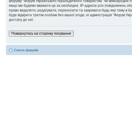
форуму “Форум Українського геральдичного товариства” чи міжнародне пра
якщо ми будемо вважати це за необхідне. IP-адреси усіх повідомлень зб
право видаляти, редагувати, переносити та закривати будь-яку тему в бу
буде відкрита третім особам без вашої згоди, ні адмністрація “Форум Укра
доступу до неї.
Повернутись на сторінку логування
Список форумів