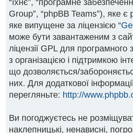
“їхнє”, “програмне забезпечен
Group”, “phpBB Teams”), яке є
яке випущене за ліцензією “
Ge
може бути завантаженим з са
ліцензії GPL для програмного 
з організацією і підтримкою інт
що дозволяється/забороняється
них. Для додаткової інформаці
перегляньте:
http://www.phpbb.
Ви погоджуєтесь не розміщуват
наклепницькі, ненависні, погро