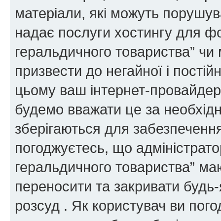
матеріали, які можуть порушува
надає послуги хостингу для ф
геральдичного товариства” чи 
призвести до негайної і постій
цьому ваш інтернет-провайдер
будемо вважати це за необхідн
зберігаються для забезпечення
погоджуєтесь, що адміністрато
геральдичного товариства” ма
переносити та закривати будь-я
розсуд . Як користувач ви пог