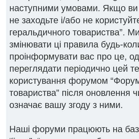
наступними умовами. Якщо ви 
не заходьте і/або не користуй
геральдичного товариства”. М
змінювати ці правила будь-коли
проінформувати вас про це, од
переглядати періодично цей те
користування форумом “Форум
товариства” після оновлення 
означає вашу згоду з ними.
Наші форуми працюють на базі 