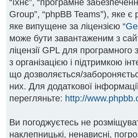
“їхнє”, “програмне забезпечен
Group”, “phpBB Teams”), яке є
яке випущене за ліцензією “
Ge
може бути завантаженим з са
ліцензії GPL для програмного 
з організацією і підтримкою інт
що дозволяється/забороняється
них. Для додаткової інформаці
перегляньте:
http://www.phpbb.
Ви погоджуєтесь не розміщуват
наклепницькі, ненависні, погро