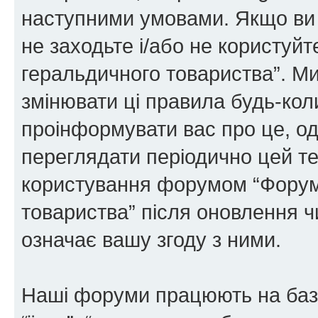
наступними умовами. Якщо ви 
не заходьте і/або не користуй
геральдичного товариства”. М
змінювати ці правила будь-коли
проінформувати вас про це, од
переглядати періодично цей те
користування форумом “Форум
товариства” після оновлення 
означає вашу згоду з ними.
Наші форуми працюють на базі 