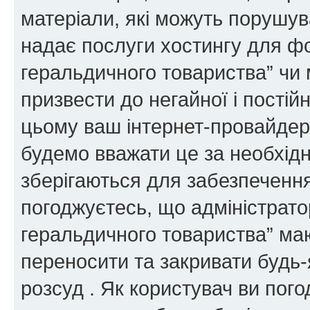
матеріали, які можуть порушува
надає послуги хостингу для ф
геральдичного товариства” чи 
призвести до негайної і постій
цьому ваш інтернет-провайдер
будемо вважати це за необхідн
зберігаються для забезпечення
погоджуєтесь, що адміністрато
геральдичного товариства” ма
переносити та закривати будь-я
розсуд . Як користувач ви пог