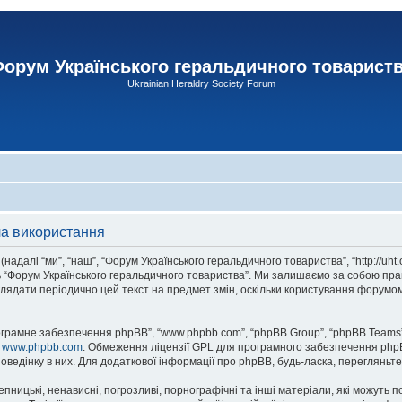
орум Українського геральдичного товарист
Ukrainian Heraldry Society Forum
ла використання
адалі “ми”, “наш”, “Форум Українського геральдичного товариства”, “http://uht
сь “Форум Українського геральдичного товариства”. Ми залишаємо за собою прав
лядати періодично цей текст на предмет змін, оскільки користування форумом
рограмне забезпечення phpBB”, “www.phpbb.com”, “phpBB Group”, “phpBB Teams”
у
www.phpbb.com
. Обмеження ліцензії GPL для програмного забезпечення phpBB 
оведінку в них. Для додаткової інформації про phpBB, будь-ласка, перегляньт
пницькі, ненависні, погрозливі, порнографічні та інші матеріали, які можуть п