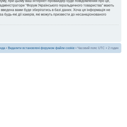
форуму, при цьому ваш інтернет-провайдер буде повідомлений про це,
 адміністратори “Форум Українського геральдичного товариства” мають
я введена вами буде зберігатись в базі даних. Хоча ця інформація не
а будь-які дії хакерів, які можуть призвести до несанкціонованого
нда
•
Видалити встановлені форумом файли cookie
• Часовий пояс UTC + 2 годин