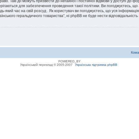
во. Такі дії можуть призвести до негайної і постійної відмови у доступі до 
ерігаються для забезпечення проведення такої політики. Ви погоджуєтесь, що
дь-який час на свій розсуд . Як користувач ви погоджуєтесь, що уся інформаці
їнського геральдичного товариства”, ні phpBB не буде нести відповідальність з
Кома
POWERED_BY
Український переклад © 2005-2007
Українська підтримка phpBB