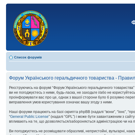
Ф
Список форумів
Форум Українського геральдичного товариства - Прави
Реєструючись на форумі “Форум Українського геральдичного товариства” (н
ви не погоджуєтесь з ними, будь-ласка, не заходьте і/або не користуйте
проінформувати вас про це, однак з вашої сторони було б розумно перег
виправлення умов користування означає вашу згоду з ними.
Наші форуми працюють на базі скрипта phpBB (надалі “вони”, “їхнє”, “п
“
General Public License
” (надалі “GPL”) і може бути завантаженим з сайт
впливають на те, що дозволяється/забороняється адміністрацією чи на п
Ви погоджуєтесь не розміщувати образливі, непристойні, вульгарні, накле