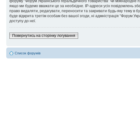
форуму “Форум Українського геральдичного товариства” чи міжнародне пра
якщо ми будемо вважати це за необхідне. IP-адреси усіх повідомлень зб
право видаляти, редагувати, переносити та закривати будь-яку тему в бу
буде відкрита третім особам без вашої згоди, ні адмністрація “Форум Укра
доступу до неї.
Повернутись на сторінку логування
Список форумів