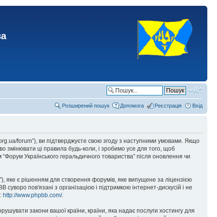
ва
Розширений пошук
Допомога
Реєстрація
Вхід
.org.ua/forum”), ви підтверджуєте свою згоду з наступними умовами. Якщо
о змінювати ці правила будь-коли, і зробимо усе для того, щоб
 “Форум Українського геральдичного товариства” після оновлення чи
), яке є рішенням для створення форумів, яке випущене за ліцензією
суворо пов'язані з організацією і підтримкою інтернет-дискусій і не
е:
http://www.phpbb.com/
.
орушувати закони вашої країни, країни, яка надає послуги хостингу для