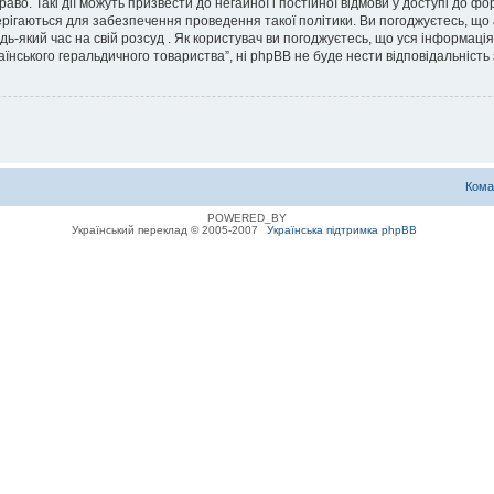
во. Такі дії можуть призвести до негайної і постійної відмови у доступі до 
ерігаються для забезпечення проведення такої політики. Ви погоджуєтесь, що
дь-який час на свій розсуд . Як користувач ви погоджуєтесь, що уся інформаці
їнського геральдичного товариства”, ні phpBB не буде нести відповідальність з
Кома
POWERED_BY
Український переклад © 2005-2007
Українська підтримка phpBB