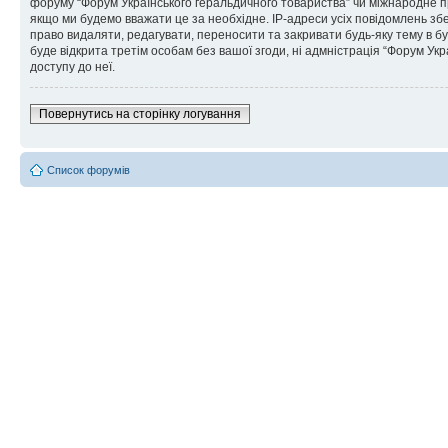
форуму “Форум Українського геральдичного товариства” чи міжнародне пра
якщо ми будемо вважати це за необхідне. IP-адреси усіх повідомлень зб
право видаляти, редагувати, переносити та закривати будь-яку тему в бу
буде відкрита третім особам без вашої згоди, ні адмністрація “Форум Укра
доступу до неї.
Повернутись на сторінку логування
Список форумів