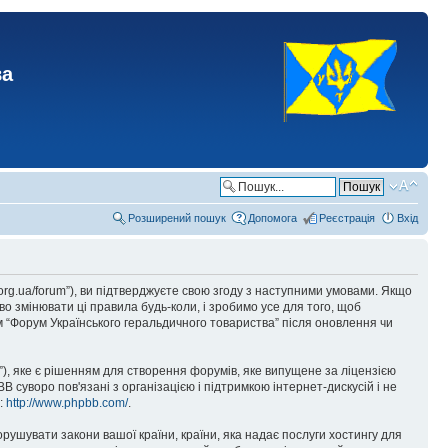
ва
Розширений пошук
Допомога
Реєстрація
Вхід
.org.ua/forum”), ви підтверджуєте свою згоду з наступними умовами. Якщо
о змінювати ці правила будь-коли, і зробимо усе для того, щоб
 “Форум Українського геральдичного товариства” після оновлення чи
), яке є рішенням для створення форумів, яке випущене за ліцензією
суворо пов'язані з організацією і підтримкою інтернет-дискусій і не
е:
http://www.phpbb.com/
.
орушувати закони вашої країни, країни, яка надає послуги хостингу для