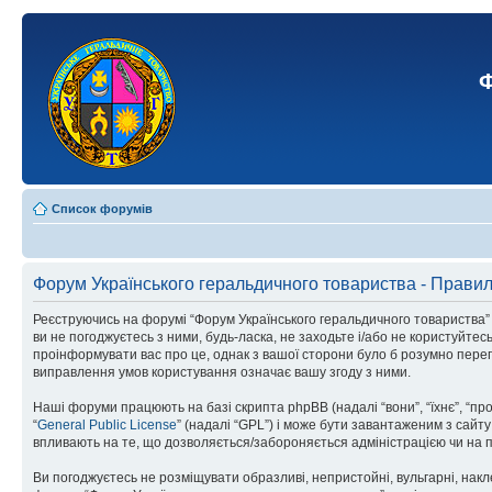
Ф
Список форумів
Форум Українського геральдичного товариства - Прави
Реєструючись на форумі “Форум Українського геральдичного товариства” (н
ви не погоджуєтесь з ними, будь-ласка, не заходьте і/або не користуйте
проінформувати вас про це, однак з вашої сторони було б розумно перег
виправлення умов користування означає вашу згоду з ними.
Наші форуми працюють на базі скрипта phpBB (надалі “вони”, “їхнє”, “п
“
General Public License
” (надалі “GPL”) і може бути завантаженим з сайт
впливають на те, що дозволяється/забороняється адміністрацією чи на п
Ви погоджуєтесь не розміщувати образливі, непристойні, вульгарні, накле