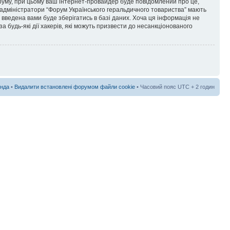
форуму, при цьому ваш інтернет-провайдер буде повідомлений про це,
 адміністратори “Форум Українського геральдичного товариства” мають
я введена вами буде зберігатись в базі даних. Хоча ця інформація не
а будь-які дії хакерів, які можуть призвести до несанкціонованого
нда
•
Видалити встановлені форумом файли cookie
• Часовий пояс UTC + 2 годин