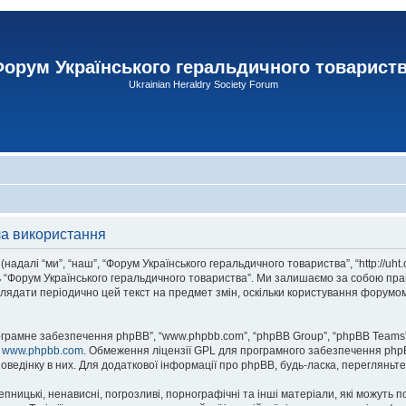
орум Українського геральдичного товарист
Ukrainian Heraldry Society Forum
ла використання
адалі “ми”, “наш”, “Форум Українського геральдичного товариства”, “http://uht
сь “Форум Українського геральдичного товариства”. Ми залишаємо за собою прав
лядати періодично цей текст на предмет змін, оскільки користування форумом
рограмне забезпечення phpBB”, “www.phpbb.com”, “phpBB Group”, “phpBB Teams”
у
www.phpbb.com
. Обмеження ліцензії GPL для програмного забезпечення phpBB 
оведінку в них. Для додаткової інформації про phpBB, будь-ласка, перегляньт
пницькі, ненависні, погрозливі, порнографічні та інші матеріали, які можуть п