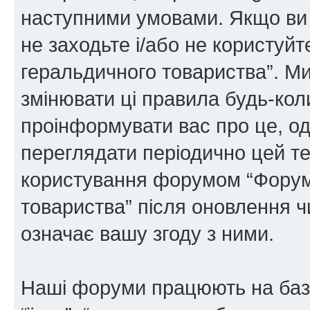
наступними умовами. Якщо ви 
не заходьте і/або не користуй
геральдичного товариства”. М
змінювати ці правила будь-коли
проінформувати вас про це, од
переглядати періодично цей те
користування форумом “Форум
товариства” після оновлення 
означає вашу згоду з ними.
Наші форуми працюють на базі 