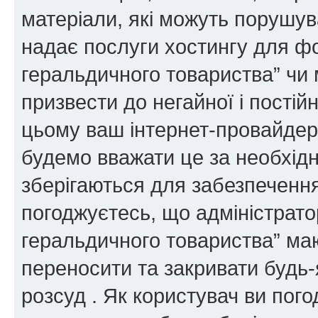
матеріали, які можуть порушува
надає послуги хостингу для ф
геральдичного товариства” чи 
призвести до негайної і постій
цьому ваш інтернет-провайдер
будемо вважати це за необхідн
зберігаються для забезпечення
погоджуєтесь, що адміністрато
геральдичного товариства” ма
переносити та закривати будь-я
розсуд . Як користувач ви пог