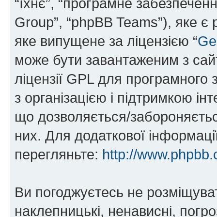
“їхнє”, “програмне забезпечен
Group”, “phpBB Teams”), яке є
яке випущене за ліцензією “
Ge
може бути завантаженим з са
ліцензії GPL для програмного 
з організацією і підтримкою інт
що дозволяється/забороняється
них. Для додаткової інформаці
перегляньте:
http://www.phpbb.
Ви погоджуєтесь не розміщуват
наклепницькі, ненависні, погро