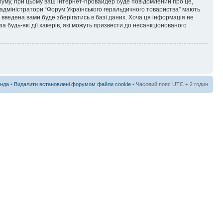
форуму, при цьому ваш інтернет-провайдер буде повідомлений про це,
 адміністратори “Форум Українського геральдичного товариства” мають
я введена вами буде зберігатись в базі даних. Хоча ця інформація не
а будь-які дії хакерів, які можуть призвести до несанкціонованого
нда
•
Видалити встановлені форумом файли cookie
• Часовий пояс UTC + 2 годин