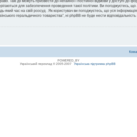
во. Такі дії можуть призвести до негайної і постійної відмови у доступі до 
ерігаються для забезпечення проведення такої політики. Ви погоджуєтесь, що
дь-який час на свій розсуд . Як користувач ви погоджуєтесь, що уся інформаці
їнського геральдичного товариства”, ні phpBB не буде нести відповідальність з
Кома
POWERED_BY
Український переклад © 2005-2007
Українська підтримка phpBB