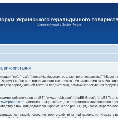
орум Українського геральдичного товарист
Ukrainian Heraldry Society Forum
ла використання
адалі “ми”, “наш”, “Форум Українського геральдичного товариства”, “http://uht
сь “Форум Українського геральдичного товариства”. Ми залишаємо за собою прав
лядати періодично цей текст на предмет змін, оскільки користування форумом
рограмне забезпечення phpBB”, “www.phpbb.com”, “phpBB Group”, “phpBB Teams”
у
www.phpbb.com
. Обмеження ліцензії GPL для програмного забезпечення phpBB 
оведінку в них. Для додаткової інформації про phpBB, будь-ласка, перегляньт
пницькі, ненависні, погрозливі, порнографічні та інші матеріали, які можуть п