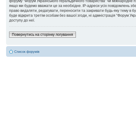
форуму “Форум Українського геральдичного товариства” чи міжнародне пра
якщо ми будемо вважати це за необхідне. IP-адреси усіх повідомлень зб
право видаляти, редагувати, переносити та закривати будь-яку тему в бу
буде відкрита третім особам без вашої згоди, ні адмністрація “Форум Укра
доступу до неї.
Повернутись на сторінку логування
Список форумів