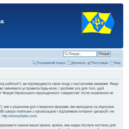
ва
Розширений пошук
Допомога
Реєстрація
Вхід
.org.ua/forum”), ви підтверджуєте свою згоду з наступними умовами. Якщо
о змінювати ці правила будь-коли, і зробимо усе для того, щоб
 “Форум Українського геральдичного товариства” після оновлення чи
), яке є рішенням для створення форумів, яке випущене за ліцензією
суворо пов'язані з організацією і підтримкою інтернет-дискусій і не
е:
http://www.phpbb.com/
.
орушувати закони вашої країни, країни, яка надає послуги хостингу для