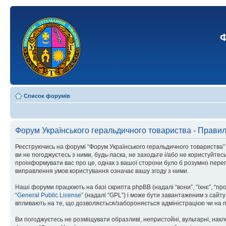
Ф
Список форумів
Форум Українського геральдичного товариства - Прави
Реєструючись на форумі “Форум Українського геральдичного товариства” (н
ви не погоджуєтесь з ними, будь-ласка, не заходьте і/або не користуйте
проінформувати вас про це, однак з вашої сторони було б розумно перег
виправлення умов користування означає вашу згоду з ними.
Наші форуми працюють на базі скрипта phpBB (надалі “вони”, “їхнє”, “п
“
General Public License
” (надалі “GPL”) і може бути завантаженим з сайт
впливають на те, що дозволяється/забороняється адміністрацією чи на п
Ви погоджуєтесь не розміщувати образливі, непристойні, вульгарні, накле