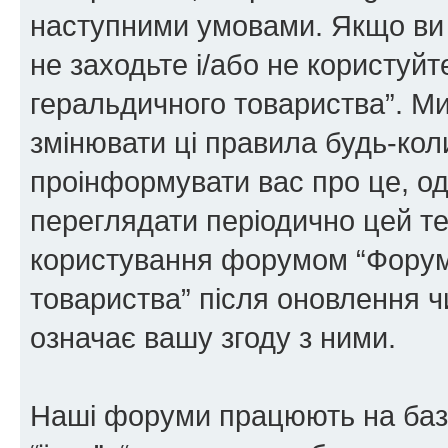
наступними умовами. Якщо ви 
не заходьте і/або не користуй
геральдичного товариства”. М
змінювати ці правила будь-коли
проінформувати вас про це, од
переглядати періодично цей те
користування форумом “Форум
товариства” після оновлення 
означає вашу згоду з ними.
Наші форуми працюють на базі 