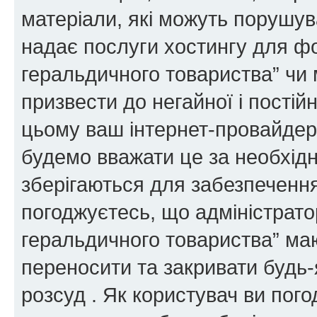
матеріали, які можуть порушува
надає послуги хостингу для ф
геральдичного товариства” чи 
призвести до негайної і постій
цьому ваш інтернет-провайдер
будемо вважати це за необхідн
зберігаються для забезпечення
погоджуєтесь, що адміністрато
геральдичного товариства” ма
переносити та закривати будь-я
розсуд . Як користувач ви пог