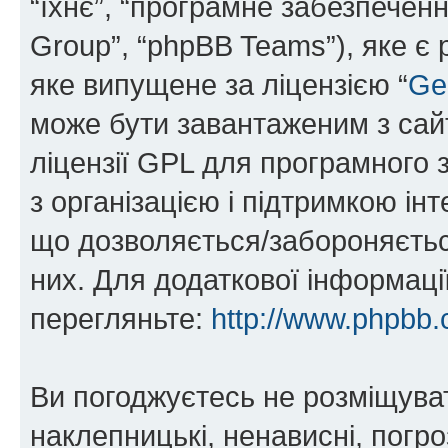
“їхнє”, “програмне забезпечен
Group”, “phpBB Teams”), яке є
яке випущене за ліцензією “
Ge
може бути завантаженим з са
ліцензії GPL для програмного 
з організацією і підтримкою інт
що дозволяється/забороняється
них. Для додаткової інформаці
перегляньте:
http://www.phpbb.
Ви погоджуєтесь не розміщуват
наклепницькі, ненависні, погро