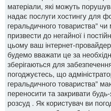
матеріали, які можуть порушува
надає послуги хостингу для ф
геральдичного товариства” чи 
призвести до негайної і постій
цьому ваш інтернет-провайдер
будемо вважати це за необхідн
зберігаються для забезпечення
погоджуєтесь, що адміністрато
геральдичного товариства” ма
переносити та закривати будь-я
розсуд . Як користувач ви пог