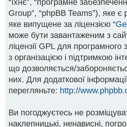
“їхнє”, “програмне забезпечен
Group”, “phpBB Teams”), яке є
яке випущене за ліцензією “
Ge
може бути завантаженим з са
ліцензії GPL для програмного 
з організацією і підтримкою інт
що дозволяється/забороняється
них. Для додаткової інформаці
перегляньте:
http://www.phpbb.
Ви погоджуєтесь не розміщуват
наклепницькі, ненависні, погро