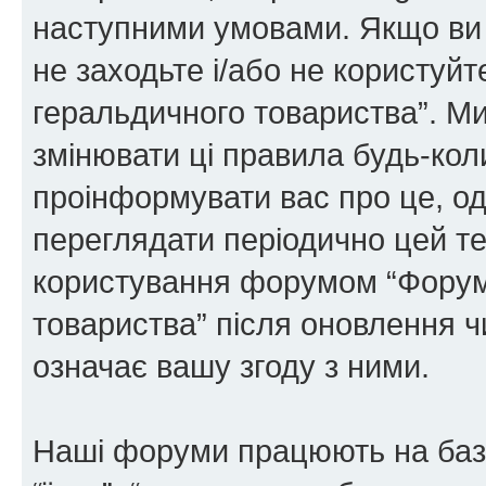
наступними умовами. Якщо ви 
не заходьте і/або не користуй
геральдичного товариства”. М
змінювати ці правила будь-коли
проінформувати вас про це, од
переглядати періодично цей те
користування форумом “Форум
товариства” після оновлення 
означає вашу згоду з ними.
Наші форуми працюють на базі 