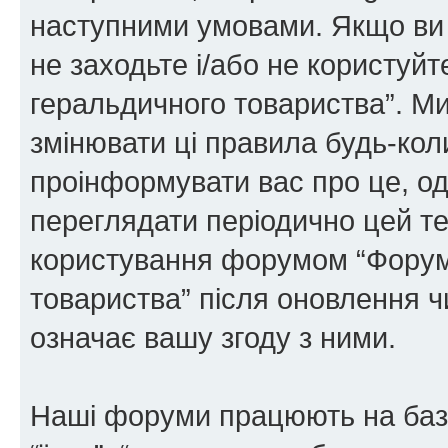
наступними умовами. Якщо ви 
не заходьте і/або не користуй
геральдичного товариства”. М
змінювати ці правила будь-коли
проінформувати вас про це, од
переглядати періодично цей те
користування форумом “Форум
товариства” після оновлення 
означає вашу згоду з ними.
Наші форуми працюють на базі 