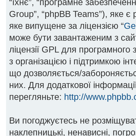
“їхнє”, “програмне забезпечен
Group”, “phpBB Teams”), яке є
яке випущене за ліцензією “
Ge
може бути завантаженим з са
ліцензії GPL для програмного 
з організацією і підтримкою інт
що дозволяється/забороняється
них. Для додаткової інформаці
перегляньте:
http://www.phpbb.
Ви погоджуєтесь не розміщуват
наклепницькі, ненависні, погро