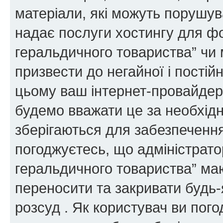
матеріали, які можуть порушува
надає послуги хостингу для ф
геральдичного товариства” чи 
призвести до негайної і постій
цьому ваш інтернет-провайдер
будемо вважати це за необхідн
зберігаються для забезпечення
погоджуєтесь, що адміністрато
геральдичного товариства” ма
переносити та закривати будь-я
розсуд . Як користувач ви пог